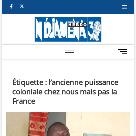
Skip
facebook
twitter
to
content
NDJAM
BI-HEBDO
HEBD
M
e
n
u
B
Étiquette :
l’ancienne puissance
u
coloniale chez nous mais pas la
t
t
France
o
n