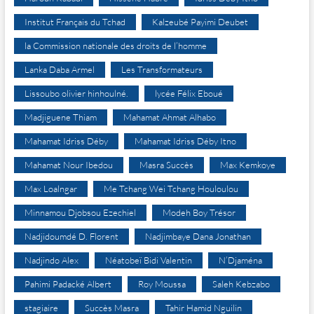
Institut Français du Tchad
Kalzeubé Payimi Deubet
la Commission nationale des droits de l’homme
Lanka Daba Armel
Les Transformateurs
Lissoubo olivier hinhoulné.
lycée Félix Eboué
Madjiguene Thiam
Mahamat Ahmat Alhabo
Mahamat Idriss Déby
Mahamat Idriss Déby Itno
Mahamat Nour Ibedou
Masra Succès
Max Kemkoye
Max Loalngar
Me Tchang Wei Tchang Houloulou
Minnamou Djobsou Ezechiel
Modeh Boy Trésor
Nadjidoumdé D. Florent
Nadjimbaye Dana Jonathan
Nadjindo Alex
Néatobeï Bidi Valentin
N’Djaména
Pahimi Padacké Albert
Roy Moussa
Saleh Kebzabo
stagiaire
Succès Masra
Tahir Hamid Nguilin