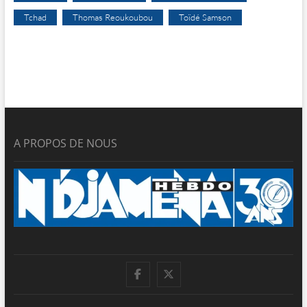
Tchad
Thomas Reoukoubou
Toïdé Samson
A PROPOS DE NOUS
facebook
twitter