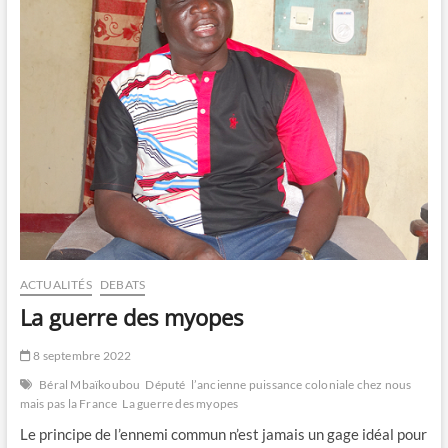
ACTUALITÉS
DEBATS
La guerre des myopes
8 septembre 2022
Béral Mbaïkoubou
Député
l’ancienne puissance coloniale chez nous
mais pas la France
La guerre des myopes
Le principe de l’ennemi commun n’est jamais un gage idéal pour