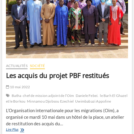
ACTUALITÉS
SOCIÉTÉ
Les acquis du projet PBF restitués
10 mai 2022
Batha
chef de mission adjoint de l’Oim
Daniele Febei.
le Barh El Ghazel
et le Borkou
Minnamou Djobsou Ezechiel
Uwimbabazi Appoline
L’Organisation internationale pour les migrations (Oim), a
organisé ce mardi 10 mai dans un hôtel de la place, un atelier
de restitution des acquis du…
Les
Lire Plus