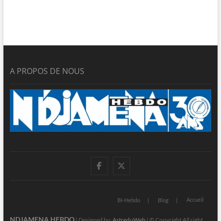
A PROPOS DE NOUS
facebook
twitter
Accueil
BI-Hebdo
Blog
NDJAMENA HEBDO
| Designed by:
AstreduWeb
| © Copyright All right