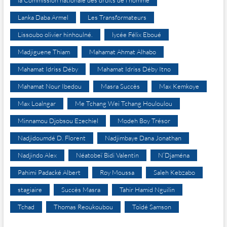
la Commission nationale des droits de l’homme
Lanka Daba Armel
Les Transformateurs
Lissoubo olivier hinhoulné.
lycée Félix Eboué
Madjiguene Thiam
Mahamat Ahmat Alhabo
Mahamat Idriss Déby
Mahamat Idriss Déby Itno
Mahamat Nour Ibedou
Masra Succès
Max Kemkoye
Max Loalngar
Me Tchang Wei Tchang Houloulou
Minnamou Djobsou Ezechiel
Modeh Boy Trésor
Nadjidoumdé D. Florent
Nadjimbaye Dana Jonathan
Nadjindo Alex
Néatobeï Bidi Valentin
N’Djaména
Pahimi Padacké Albert
Roy Moussa
Saleh Kebzabo
stagiaire
Succès Masra
Tahir Hamid Nguilin
Tchad
Thomas Reoukoubou
Toïdé Samson