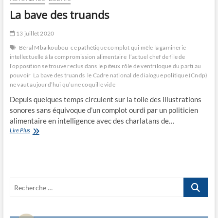
La bave des truands
13 juillet 2020
Béral Mbaïkoubou
ce pathétique complot qui mêle la gaminerie
intellectuelle à la compromission alimentaire
l’actuel chef de file de
l’opposition se trouve reclus dans le piteux rôle de ventriloque du parti au
pouvoir
La bave des truands
le Cadre national de dialogue politique (Cndp)
ne vaut aujourd’hui qu’une coquille vide
Depuis quelques temps circulent sur la toile des illustrations
sonores sans équivoque d’un complot ourdi par un politicien
alimentaire en intelligence avec des charlatans de…
La
Lire Plus
bave
des
truands
Recherche
…