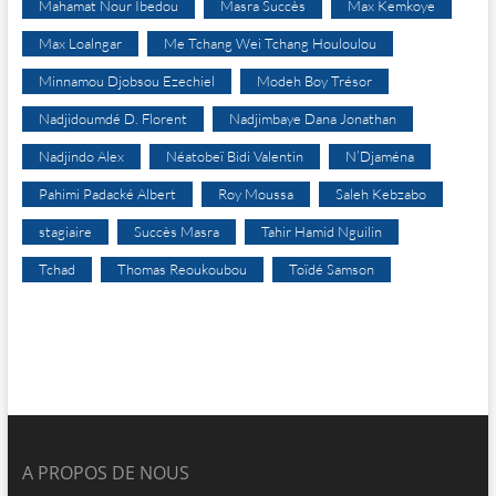
Mahamat Nour Ibedou
Masra Succès
Max Kemkoye
Max Loalngar
Me Tchang Wei Tchang Houloulou
Minnamou Djobsou Ezechiel
Modeh Boy Trésor
Nadjidoumdé D. Florent
Nadjimbaye Dana Jonathan
Nadjindo Alex
Néatobeï Bidi Valentin
N’Djaména
Pahimi Padacké Albert
Roy Moussa
Saleh Kebzabo
stagiaire
Succès Masra
Tahir Hamid Nguilin
Tchad
Thomas Reoukoubou
Toïdé Samson
A PROPOS DE NOUS