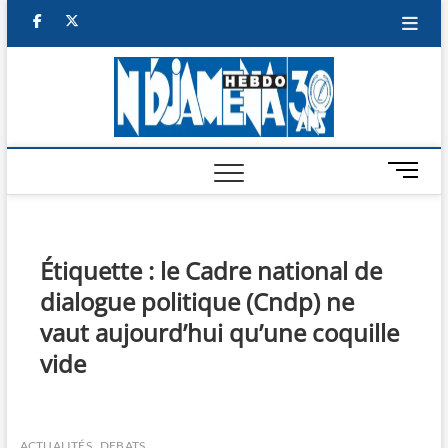
Skip
facebook
twitter
to
content
NDJAM
BI-HEBDO
HEBD
M
e
n
u
B
Étiquette :
le Cadre national de
u
dialogue politique (Cndp) ne
t
t
vaut aujourd’hui qu’une coquille
o
vide
n
ACTUALITÉS
DEBATS