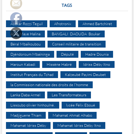
TAGS
Abakar Rozzi Teguil
Afrotronix
Ahmed Bartchiret
Allah-Maye Halina
BANGALI DAOUDA Boukar
Béral Mbaïkoubou
Conseil militaire de transition
Djéndoroum Mbaïninga
Député
Hadre Dounia
Haroun Kabadi
Hissène Habré
Idriss Déby Itno
Institut Français du Tchad
Kalzeubé Payimi Deubet
la Commission nationale des droits de l’homme
Lanka Daba Armel
Les Transformateurs
Lissoubo olivier hinhoulné.
lycée Félix Eboué
Madjiguene Thiam
Mahamat Ahmat Alhabo
Mahamat Idriss Déby
Mahamat Idriss Déby Itno