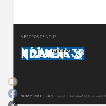
A PROPOS DE NOUS
NDJAMENA HEBDO
| Designed by:
AstreduWeb
| © Copyright Al