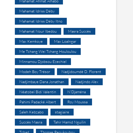
Mahamat Ahmat Alhabo
Mahamat Idriss Déby
Mahamat Idriss Déby Itno
Mahamat Nour Ibedou
Masra Succès
Max Kemkoye
Max Loalngar
Me Tchang Wei Tchang Houloulou
Minnamou Djobsou Ezechiel
Modeh Boy Trésor
Nadjidoumdé D. Florent
Nadjimbaye Dana Jonathan
Nadjindo Alex
Néatobeï Bidi Valentin
N’Djaména
Pahimi Padacké Albert
Roy Moussa
Saleh Kebzabo
stagiaire
Succès Masra
Tahir Hamid Nguilin
Tchad
Thomas Reoukoubou