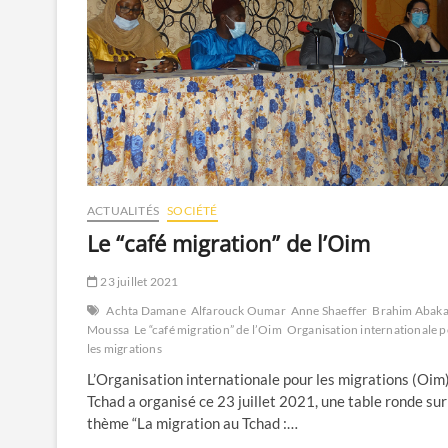
ACTUALITÉS
SOCIÉTÉ
Le “café migration” de l’Oim
23 juillet 2021
Achta Damane
Alfarouck Oumar
Anne Shaeffer
Brahim Abaka
Moussa
Le “café migration” de l’Oim
Organisation internationale 
les migrations
L’Organisation internationale pour les migrations (Oim
Tchad a organisé ce 23 juillet 2021, une table ronde sur
thème “La migration au Tchad :…