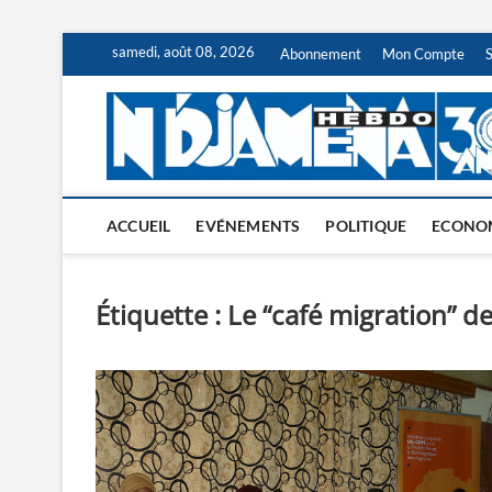
Skip
samedi, août 08, 2026
Abonnement
Mon Compte
to
content
ACCUEIL
EVÉNEMENTS
POLITIQUE
ECONO
Étiquette :
Le “café migration” de