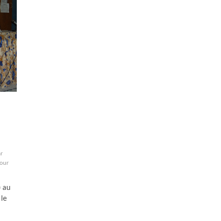
r
pour
) au
 le