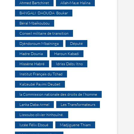
Ahmed Bartchiret
Allah-Maye Halina
BANGALI DAOUDA Boukar
Béral Mbaïkoubou
Conseil militaire de transition
Djéndoroum Mbaïninga
Député
Hadre Dounia
Haroun Kabadi
Hissène Habré
Idriss Déby Itno
Institut Français du Tchad
Kalzeubé Payimi Deubet
la Commission nationale des droits de l’homme
Lanka Daba Armel
Les Transformateurs
Lissoubo olivier hinhoulné.
lycée Félix Eboué
Madjiguene Thiam