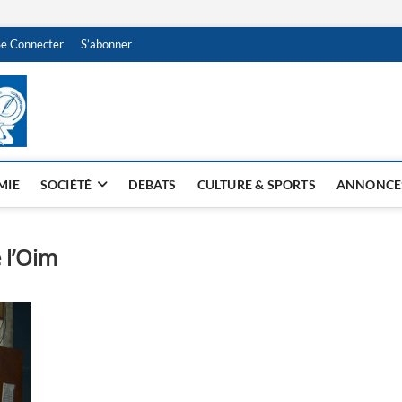
Se Connecter
S’abonner
NDJAMENA HEBDO
BI-HEBDO
MIE
SOCIÉTÉ
DEBATS
CULTURE & SPORTS
ANNONCE
 l’Oim