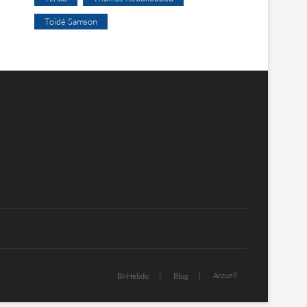
Toïdé Samson
Accueil
BI-Hebdo
Blog