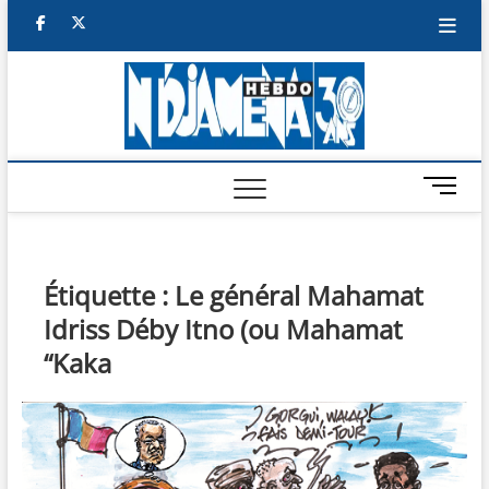
Skip
facebook
twitter
to
content
NDJAM
BI-HEBDO
HEBD
M
e
n
u
B
Étiquette :
Le général Mahamat
u
Idriss Déby Itno (ou Mahamat
t
t
“Kaka
o
n