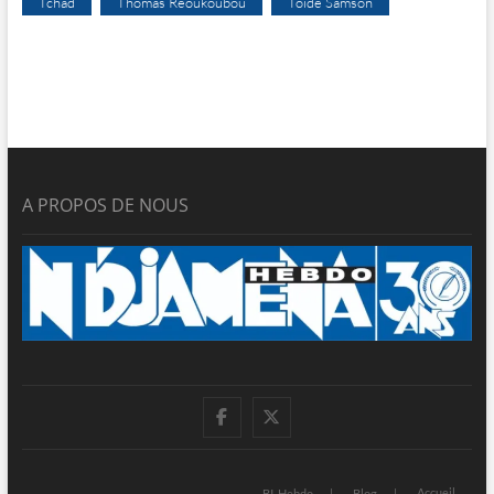
Tchad
Thomas Reoukoubou
Toïdé Samson
A PROPOS DE NOUS
facebook
twitter
Accueil
BI-Hebdo
Blog