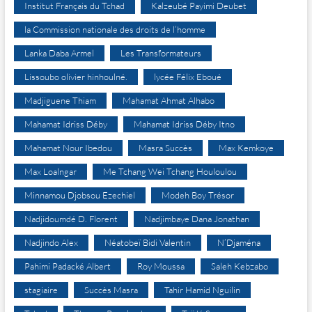
Institut Français du Tchad
Kalzeubé Payimi Deubet
la Commission nationale des droits de l’homme
Lanka Daba Armel
Les Transformateurs
Lissoubo olivier hinhoulné.
lycée Félix Eboué
Madjiguene Thiam
Mahamat Ahmat Alhabo
Mahamat Idriss Déby
Mahamat Idriss Déby Itno
Mahamat Nour Ibedou
Masra Succès
Max Kemkoye
Max Loalngar
Me Tchang Wei Tchang Houloulou
Minnamou Djobsou Ezechiel
Modeh Boy Trésor
Nadjidoumdé D. Florent
Nadjimbaye Dana Jonathan
Nadjindo Alex
Néatobeï Bidi Valentin
N’Djaména
Pahimi Padacké Albert
Roy Moussa
Saleh Kebzabo
stagiaire
Succès Masra
Tahir Hamid Nguilin