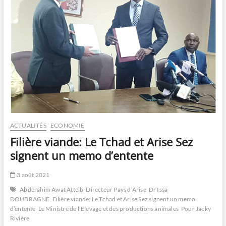
ACTUALITÉS
ECONOMIE
Filière viande: Le Tchad et Arise Sez
signent un memo d’entente
3 août 2021
Abderahim Awat Atteïb
Directeur Pays d’Arise
Dr Issa
DOUBRAGNE
Filière viande: Le Tchad et Arise Sez signent un memo
d’entente
Le Ministre de l’Elevage et des productions animales
Pour Jacky
Rivière