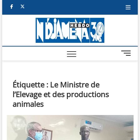
Skip
facebook
twitter
to
content
NDJAM
BI-HEBDO
HEBD
M
e
n
u
B
Étiquette :
Le Ministre de
u
l’Elevage et des productions
t
t
animales
o
n