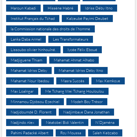
Haroun Kabadi
Hissène Habré
Idriss Déby Itno
Institut Français du Tchad
Kalzeubé Payimi Deubet
la Commission nationale des droits de l’homme
Lanka Daba Armel
Les Transformateurs
Lissoubo olivier hinhoulné.
lycée Félix Eboué
Madjiguene Thiam
Mahamat Ahmat Alhabo
Mahamat Idriss Déby
Mahamat Idriss Déby Itno
Mahamat Nour Ibedou
Masra Succès
Max Kemkoye
Max Loalngar
Me Tchang Wei Tchang Houloulou
Minnamou Djobsou Ezechiel
Modeh Boy Trésor
Nadjidoumdé D. Florent
Nadjimbaye Dana Jonathan
Nadjindo Alex
Néatobeï Bidi Valentin
N’Djaména
Pahimi Padacké Albert
Roy Moussa
Saleh Kebzabo