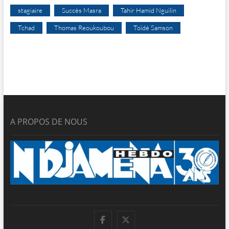
stagiaire
Succès Masra
Tahir Hamid Nguilin
Tchad
Thomas Reoukoubou
Toïdé Samson
A PROPOS DE NOUS
facebook
twitter