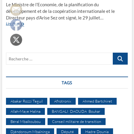
Le Ministre de l’Economie, de la planification du
développement et de la coopération internationale et le
Directeur pays d’Arise Sez ont signé, le 29 juillet…
Filière
Lire Plus
viande:
Le
Tchad
et
Arise
Recherche
Sez
signent
…
un
memo
d’entente
TAGS
Abakar Rozzi Teguil
Afrotronix
Ahmed Bartchiret
Allah-Maye Halina
BANGALI DAOUDA Boukar
Béral Mbaïkoubou
Conseil militaire de transition
Djéndoroum Mbaïninga
Député
Hadre Dounia