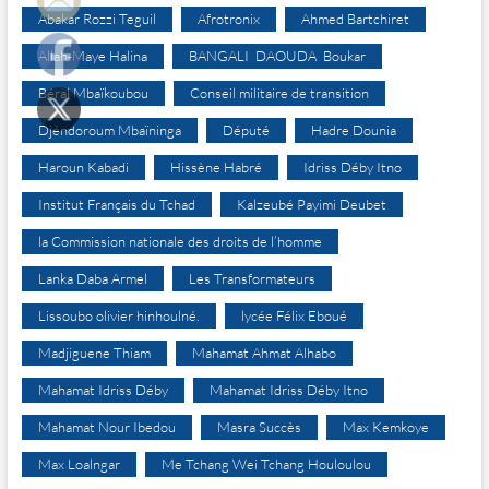
Abakar Rozzi Teguil
Afrotronix
Ahmed Bartchiret
Allah-Maye Halina
BANGALI DAOUDA Boukar
Béral Mbaïkoubou
Conseil militaire de transition
Djéndoroum Mbaïninga
Député
Hadre Dounia
Haroun Kabadi
Hissène Habré
Idriss Déby Itno
Institut Français du Tchad
Kalzeubé Payimi Deubet
la Commission nationale des droits de l’homme
Lanka Daba Armel
Les Transformateurs
Lissoubo olivier hinhoulné.
lycée Félix Eboué
Madjiguene Thiam
Mahamat Ahmat Alhabo
Mahamat Idriss Déby
Mahamat Idriss Déby Itno
Mahamat Nour Ibedou
Masra Succès
Max Kemkoye
Max Loalngar
Me Tchang Wei Tchang Houloulou