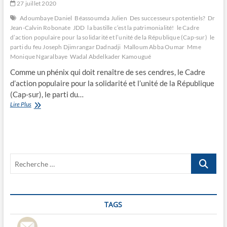
27 juillet 2020
Adoumbaye Daniel
Béassoumda Julien
Des successeurs potentiels?
Dr
Jean-Calvin Robonate
JDD
la bastille c’est la patrimonialité!
le Cadre
d’action populaire pour la solidarité et l’unité de la République (Cap-sur)
le
parti du feu Joseph Djimrangar Dadnadji
Malloum Abba Oumar
Mme
Monique Ngaralbaye
Wadal Abdelkader Kamougué
Comme un phénix qui doit renaître de ses cendres, le Cadre
d’action populaire pour la solidarité et l’unité de la République
(Cap-sur), le parti du…
Le
Lire Plus
Cap
est-
il
sûr
sans
Recherche
JDD?
…
TAGS