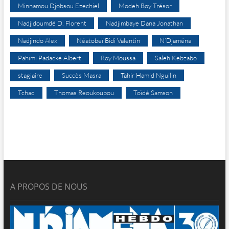
Minnamou Djobsou Ezechiel
Modeh Boy Trésor
Nadjidoumdé D. Florent
Nadjimbaye Dana Jonathan
Nadjindo Alex
Néatobeï Bidi Valentin
N’Djaména
Pahimi Padacké Albert
Roy Moussa
Saleh Kebzabo
stagiaire
Succès Masra
Tahir Hamid Nguilin
Tchad
Thomas Reoukoubou
Toïdé Samson
A PROPOS DE NOUS