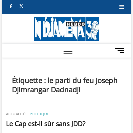
Skip
facebook
twitter
to
content
NDJAM
BI-HEBDO
HEBD
M
e
n
u
B
Étiquette :
le parti du feu Joseph
u
Djimrangar Dadnadji
t
t
o
n
ACTUALITÉS
POLITIQUE
Le Cap est-il sûr sans JDD?