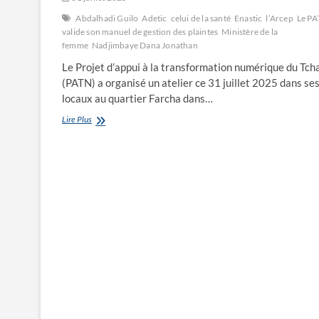
Abdalhadi Guilo
Adetic
celui de la santé
Enastic
l’Arcep
Le P
valide son manuel de gestion des plaintes
Ministère de la
femme
Nadjimbaye Dana Jonathan
Le Projet d’appui à la transformation numérique du Tch
(PATN) a organisé un atelier ce 31 juillet 2025 dans se
locaux au quartier Farcha dans…
Le
Lire Plus
PATN
valide
son
manuel
de
gestion
des
plaintes