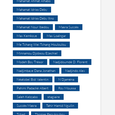
Mahamat Ahmat Alhabo
Mahamat Idriss Déby
Mahamat Idriss Déby Itno
Mahamat Nour Ibedou
Masra Succès
Max Kemkoye
Max Loalngar
Me Tchang Wei Tchang Houloulou
Minnamou Djobsou Ezechiel
Modeh Boy Trésor
Nadjidoumdé D. Florent
Nadjimbaye Dana Jonathan
Nadjindo Alex
Néatobeï Bidi Valentin
N’Djaména
Pahimi Padacké Albert
Roy Moussa
Saleh Kebzabo
stagiaire
Succès Masra
Tahir Hamid Nguilin
Tchad
Thomas Reoukoubou