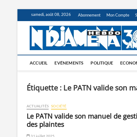
Skip
samedi, août 08, 2026
Abonnement
Mon Compte
to
content
ACCUEIL
EVÉNEMENTS
POLITIQUE
ECONO
Étiquette :
Le PATN valide son ma
ACTUALITÉS
SOCIÉTÉ
Le PATN valide son manuel de gest
des plaintes
31 juillet 2025