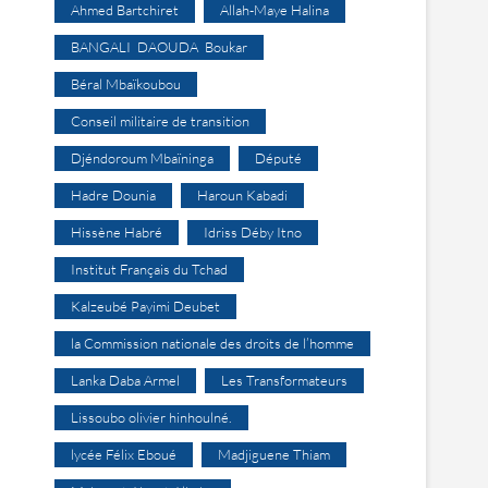
Ahmed Bartchiret
Allah-Maye Halina
BANGALI DAOUDA Boukar
Béral Mbaïkoubou
Conseil militaire de transition
Djéndoroum Mbaïninga
Député
Hadre Dounia
Haroun Kabadi
Hissène Habré
Idriss Déby Itno
Institut Français du Tchad
Kalzeubé Payimi Deubet
la Commission nationale des droits de l’homme
Lanka Daba Armel
Les Transformateurs
Lissoubo olivier hinhoulné.
lycée Félix Eboué
Madjiguene Thiam