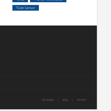
Toïdé Samson
Accueil
BI-Hebdo
Blog