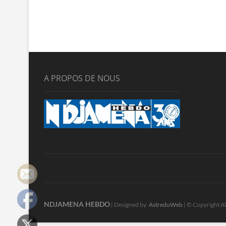
A PROPOS DE NOUS
NDJAMENA HEBDO
| Designed by:
AstreduWeb
| © Copyright Al