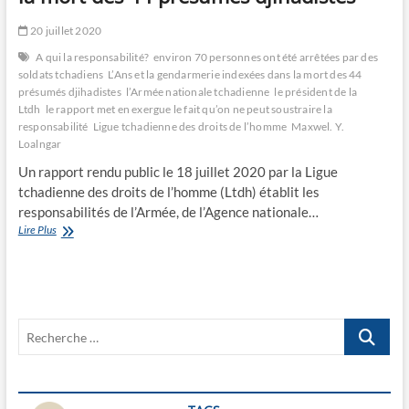
20 juillet 2020
A qui la responsabilité?
environ 70 personnes ont été arrêtées par des
soldats tchadiens
L’Ans et la gendarmerie indexées dans la mort des 44
présumés djihadistes
l’Armée nationale tchadienne
le président de la
Ltdh
le rapport met en exergue le fait qu’on ne peut soustraire la
responsabilité
Ligue tchadienne des droits de l’homme
Maxwel. Y.
Loalngar
Un rapport rendu public le 18 juillet 2020 par la Ligue
tchadienne des droits de l’homme (Ltdh) établit les
responsabilités de l’Armée, de l’Agence nationale…
L’Ans
Lire Plus
et
la
gendarmerie
indexées
dans
Recherche
la
mort
…
des
44
présumés