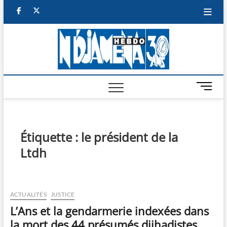
Skip
facebook
twitter
to
content
NDJAM
BI-HEBDO
HEBD
M
e
n
u
B
Étiquette :
le président de la
u
Ltdh
t
t
o
n
ACTUALITÉS
JUSTICE
L’Ans et la gendarmerie indexées dans
la mort des 44 présumés djihadistes