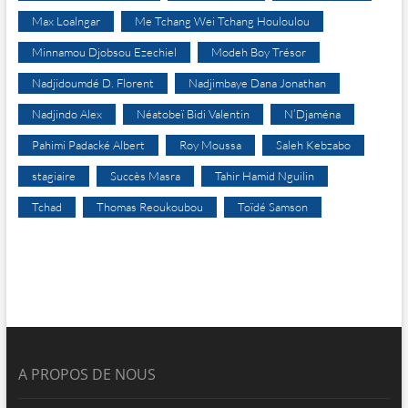
Max Loalngar
Me Tchang Wei Tchang Houloulou
Minnamou Djobsou Ezechiel
Modeh Boy Trésor
Nadjidoumdé D. Florent
Nadjimbaye Dana Jonathan
Nadjindo Alex
Néatobeï Bidi Valentin
N’Djaména
Pahimi Padacké Albert
Roy Moussa
Saleh Kebzabo
stagiaire
Succès Masra
Tahir Hamid Nguilin
Tchad
Thomas Reoukoubou
Toïdé Samson
A PROPOS DE NOUS