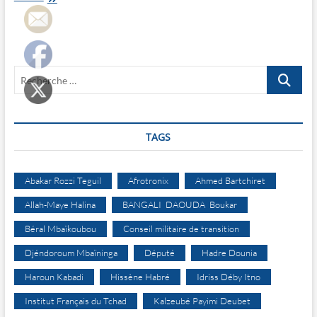
Pret
forme
en
marketing
politique
Recherche
…
TAGS
Abakar Rozzi Teguil
Afrotronix
Ahmed Bartchiret
Allah-Maye Halina
BANGALI DAOUDA Boukar
Béral Mbaïkoubou
Conseil militaire de transition
Djéndoroum Mbaïninga
Député
Hadre Dounia
Haroun Kabadi
Hissène Habré
Idriss Déby Itno
Institut Français du Tchad
Kalzeubé Payimi Deubet