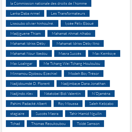
la Commission nationale des droits de l’homme
Lanka Daba Armel
Les Transformateurs
Lissoubo olivier hinhoulné.
lycée Félix Eboué
Madjiguene Thiam
Mahamat Ahmat Alhabo
Mahamat Idriss Déby
Mahamat Idriss Déby Itno
Mahamat Nour Ibedou
Masra Succès
Max Kemkoye
Max Loalngar
Me Tchang Wei Tchang Houloulou
Minnamou Djobsou Ezechiel
Modeh Boy Trésor
Nadjidoumdé D. Florent
Nadjimbaye Dana Jonathan
Nadjindo Alex
Néatobeï Bidi Valentin
N’Djaména
Pahimi Padacké Albert
Roy Moussa
Saleh Kebzabo
stagiaire
Succès Masra
Tahir Hamid Nguilin
Tchad
Thomas Reoukoubou
Toïdé Samson