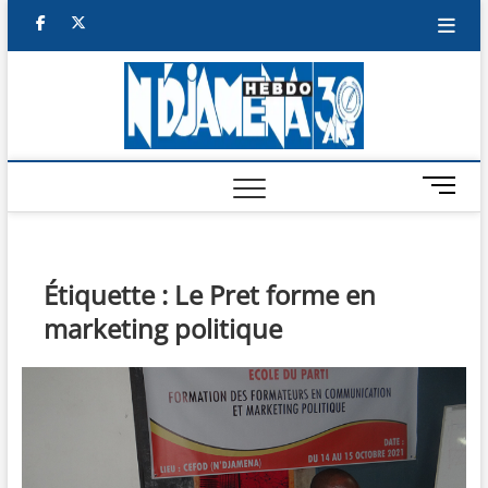
Skip
facebook
twitter
to
content
NDJAM
BI-HEBDO
HEBD
M
e
n
u
B
Étiquette :
Le Pret forme en
u
marketing politique
t
t
o
n