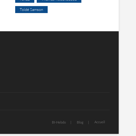
Toïdé Samson
Accueil
BI-Hebdo
Blog