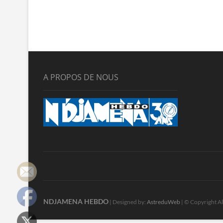
A PROPOS DE NOUS
NDJAMENA HEBDO
| Designed by:
AstreduWeb
| © Copyright Al