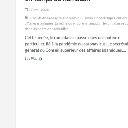
27 avril 2020
Cheikh Abdaddayim Abdoulaye Ousman
Conseil supérieur des
affaires islamiques
Le jeûne ou encore le ramadan
le ramadan se p
dans un contexte particulier
Cette année, le ramadan se passe dans un contexte
particulier, lié à la pandémie du coronavirus. Le secréta
général du Conseil supérieur des affaires islamiques,…
Respecter
Lire Plus
les
gestes
barrières,
même
en
temps
de
Ramadan