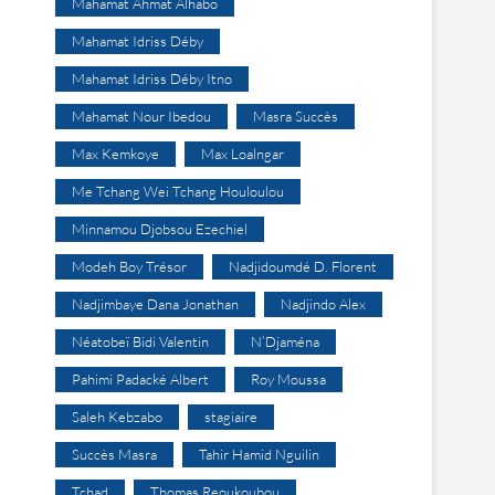
Mahamat Ahmat Alhabo
Mahamat Idriss Déby
Mahamat Idriss Déby Itno
Mahamat Nour Ibedou
Masra Succès
Max Kemkoye
Max Loalngar
Me Tchang Wei Tchang Houloulou
Minnamou Djobsou Ezechiel
Modeh Boy Trésor
Nadjidoumdé D. Florent
Nadjimbaye Dana Jonathan
Nadjindo Alex
Néatobeï Bidi Valentin
N’Djaména
Pahimi Padacké Albert
Roy Moussa
Saleh Kebzabo
stagiaire
Succès Masra
Tahir Hamid Nguilin
Tchad
Thomas Reoukoubou