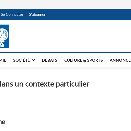
Se Connecter
S’abonner
NDJAMENA HEBDO
BI-HEBDO
MIE
SOCIÉTÉ
DEBATS
CULTURE & SPORTS
ANNONCE
ans un contexte particulier
me