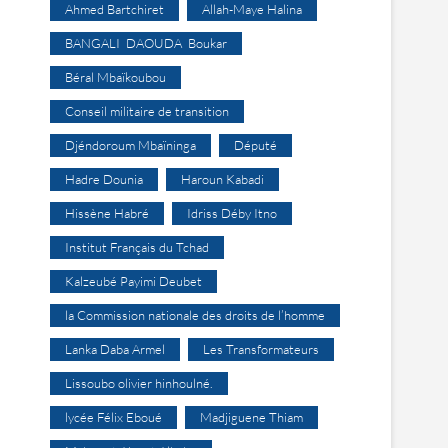
Ahmed Bartchiret
Allah-Maye Halina
BANGALI DAOUDA Boukar
Béral Mbaïkoubou
Conseil militaire de transition
Djéndoroum Mbaïninga
Député
Hadre Dounia
Haroun Kabadi
Hissène Habré
Idriss Déby Itno
Institut Français du Tchad
Kalzeubé Payimi Deubet
la Commission nationale des droits de l’homme
Lanka Daba Armel
Les Transformateurs
Lissoubo olivier hinhoulné.
lycée Félix Eboué
Madjiguene Thiam