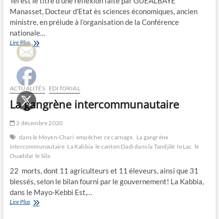
Tel est le titre d’une réflexion faite par GUEALBAYE
Manasset, Docteur d’Etat ès sciences économiques, ancien
ministre, en prélude à l’organisation de la Conférence
nationale…
“Refondation
Lire Plus
de
l’Etat
tchadien
comme
voie
ACTUALITÉS
EDITORIAL
de
La gangrène intercommunautaire
passage
obligé
pour
2 décembre 2020
parvenir
dans le Moyen-Chari
empêcher ce carnage.
La gangrène
à
intercommunautaire
La Kabbia
le canton Dadi dans la Tandjilé
le Lac
le
un
Ouaddaï
le Sila
développement
durable,
22 morts, dont 11 agriculteurs et 11 éleveurs, ainsi que 31
inclusif
blessés, selon le bilan fourni par le gouvernement! La Kabbia,
et
dans le Mayo-Kebbi Est,…
pacifique
au
La
Lire Plus
Tchad”
gangrène
intercommunautaire