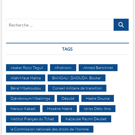
Recherche
…
TAGS
Abakar Rozzi Teguil
Afrotronix
Ahmed Bartchiret
Allah-Maye Halina
BANGALI DAOUDA Boukar
Béral Mbaïkoubou
Conseil militaire de transition
Djéndoroum Mbaïninga
Député
Hadre Dounia
Haroun Kabadi
Hissène Habré
Idriss Déby Itno
Institut Français du Tchad
Kalzeubé Payimi Deubet
la Commission nationale des droits de l’homme