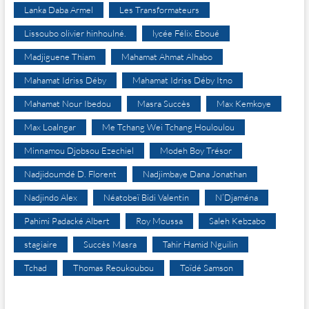
Lanka Daba Armel
Les Transformateurs
Lissoubo olivier hinhoulné.
lycée Félix Eboué
Madjiguene Thiam
Mahamat Ahmat Alhabo
Mahamat Idriss Déby
Mahamat Idriss Déby Itno
Mahamat Nour Ibedou
Masra Succès
Max Kemkoye
Max Loalngar
Me Tchang Wei Tchang Houloulou
Minnamou Djobsou Ezechiel
Modeh Boy Trésor
Nadjidoumdé D. Florent
Nadjimbaye Dana Jonathan
Nadjindo Alex
Néatobeï Bidi Valentin
N’Djaména
Pahimi Padacké Albert
Roy Moussa
Saleh Kebzabo
stagiaire
Succès Masra
Tahir Hamid Nguilin
Tchad
Thomas Reoukoubou
Toïdé Samson