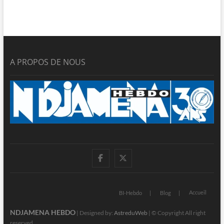
A PROPOS DE NOUS
facebook
twitter
Accueil
BI-Hebdo
Blog
NDJAMENA HEBDO
| Designed by:
AstreduWeb
| © Copyright All right
reserved