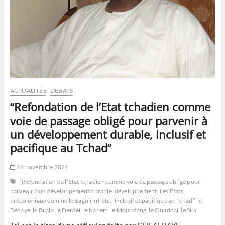
ACTUALITÉS
DEBATS
“Refondation de l’Etat tchadien comme
voie de passage obligé pour parvenir à
un développement durable, inclusif et
pacifique au Tchad”
16 novembre 2021
“Refondation de l’Etat tchadien comme voie de passage obligé pour
parvenir à un développement durable
développement. Les Etats
précoloniaux comme le Baguirmi
etc.
inclusif et pacifique au Tchad”
le
Bédaye
le Bilala
le Derdeï
le Kanem
le Moundang
le Ouaddaï
le Sila