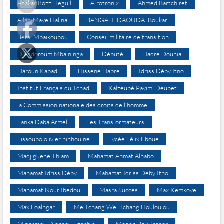
Abakar Rozzi Teguil
Afrotronix
Ahmed Bartchiret
Allah-Maye Halina
BANGALI DAOUDA Boukar
Béral Mbaïkoubou
Conseil militaire de transition
Djéndoroum Mbaïninga
Député
Hadre Dounia
Haroun Kabadi
Hissène Habré
Idriss Déby Itno
Institut Français du Tchad
Kalzeubé Payimi Deubet
la Commission nationale des droits de l’homme
Lanka Daba Armel
Les Transformateurs
Lissoubo olivier hinhoulné.
lycée Félix Eboué
Madjiguene Thiam
Mahamat Ahmat Alhabo
Mahamat Idriss Déby
Mahamat Idriss Déby Itno
Mahamat Nour Ibedou
Masra Succès
Max Kemkoye
Max Loalngar
Me Tchang Wei Tchang Houloulou