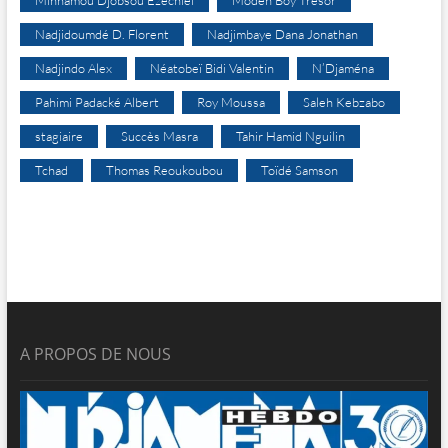
Minnamou Djobsou Ezechiel
Modeh Boy Trésor
Nadjidoumdé D. Florent
Nadjimbaye Dana Jonathan
Nadjindo Alex
Néatobeï Bidi Valentin
N’Djaména
Pahimi Padacké Albert
Roy Moussa
Saleh Kebzabo
stagiaire
Succès Masra
Tahir Hamid Nguilin
Tchad
Thomas Reoukoubou
Toïdé Samson
A PROPOS DE NOUS