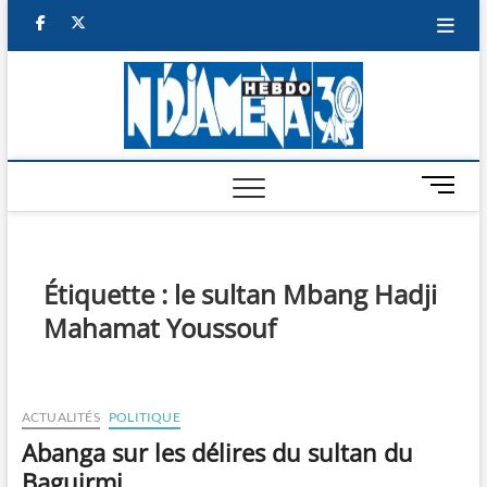
Skip
facebook
twitter
to
content
NDJAM
BI-HEBDO
HEBD
M
e
n
u
B
Étiquette :
le sultan Mbang Hadji
u
Mahamat Youssouf
t
t
o
n
ACTUALITÉS
POLITIQUE
Abanga sur les délires du sultan du
Baguirmi