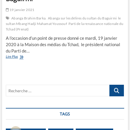
19 janvier 2021
Abanga Brahim Barka.
Abanga sur les délires du sultan du Baguirmi
le
sultan Mbang Hadji Mahamat Youssouf
Parti de la renaissance nationale du
Tchad (Prenat)
A l’occasion d’un point de presse donné ce mardi, 19 janvier
2020 à la Maison des médias du Tchad, le président national
du Parti de…
Abanga
Lire Plus
sur
les
délires
du
sultan
Recherche
du
Baguirmi
…
TAGS