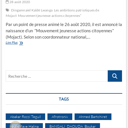
28 août 2020
Dingamnaïel Kaldé Lwanga
Les ambitions patriotiques de
Mojact
Mouvement jeunesse actions citoyennes”
Par un point de presse animé le 26 août 2020, il est annoncé la
naissance d’un “Mouvement jeunesse actions citoyennes”
(Mojact). Selon son coordonnateur national,…
Les
Lire Plus
ambitions
patriotiques
de
Mojact
Recherche
…
TAGS
Abakar Rozzi Teguil
Afrotronix
Ahmed Bartchiret
Allah-Maye Halina
BANGALI DAOUDA Boukar