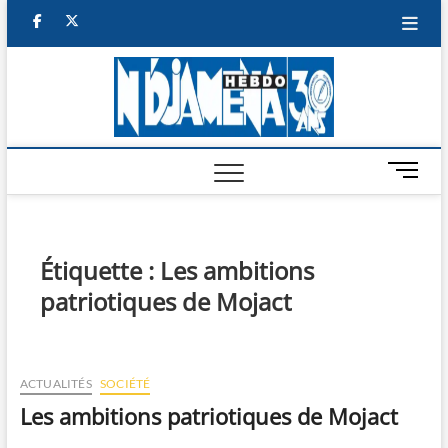
Skip
facebook
twitter
to
content
NDJAM
BI-HEBDO
HEBD
M
e
n
u
B
Étiquette :
Les ambitions
u
patriotiques de Mojact
t
t
o
n
ACTUALITÉS
SOCIÉTÉ
Les ambitions patriotiques de Mojact