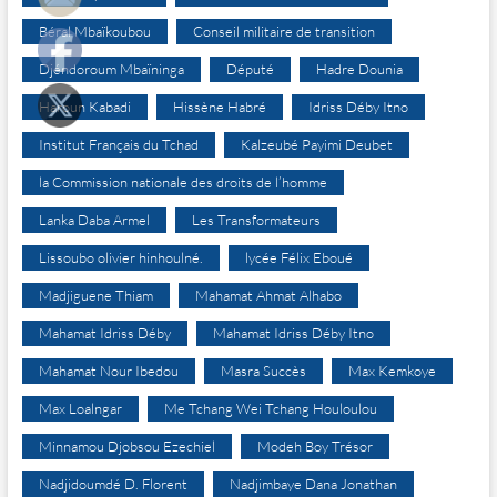
Béral Mbaïkoubou
Conseil militaire de transition
Djéndoroum Mbaïninga
Député
Hadre Dounia
Haroun Kabadi
Hissène Habré
Idriss Déby Itno
Institut Français du Tchad
Kalzeubé Payimi Deubet
la Commission nationale des droits de l’homme
Lanka Daba Armel
Les Transformateurs
Lissoubo olivier hinhoulné.
lycée Félix Eboué
Madjiguene Thiam
Mahamat Ahmat Alhabo
Mahamat Idriss Déby
Mahamat Idriss Déby Itno
Mahamat Nour Ibedou
Masra Succès
Max Kemkoye
Max Loalngar
Me Tchang Wei Tchang Houloulou
Minnamou Djobsou Ezechiel
Modeh Boy Trésor
Nadjidoumdé D. Florent
Nadjimbaye Dana Jonathan