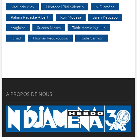
Nadjindo Alex
Néatobeï Bidi Valentin
N’Djaména
Pahimi Padacké Albert
Roy Moussa
Saleh Kebzabo
stagiaire
Succès Masra
Tahir Hamid Nguilin
Tchad
Thomas Reoukoubou
Toïdé Samson
A PROPOS DE NOUS