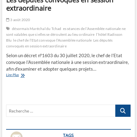
extraordinaire
3 août 2020
désormais Maréchal du Tchad
es séances de l’Assemblée nationale ne
sont valables que si elles se déroulent au lieu ordinaire
l’hôtel Radisson
Blu
le chef de l’Etat convoque l’Assemblée nationale
Les députés
convoqués en session extraordinaire
Selon un décret n°1603 du 30 juillet 2020, le chef de l’Etat
convoque l’Assemblée nationale à une session extraordinaire,
afin d’examiner et adopter quelques projets…
Les
Lire Plus
députés
convoqués
en
session
extraordinaire
Recherche
…
TAGS