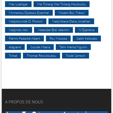
Max Loalngar
Me Tchang Wei Tchang Houloulou
Minnamou Djobsou Ezechiel
Modeh Boy Trésor
Nadjidoumdé D. Florent
Nadjimbaye Dana Jonathan
Nadjindo Alex
Néatobeï Bidi Valentin
N’Djaména
Pahimi Padacké Albert
Roy Moussa
Saleh Kebzabo
stagiaire
Succès Masra
Tahir Hamid Nguilin
Tchad
Thomas Reoukoubou
Toïdé Samson
A PROPOS DE NOUS