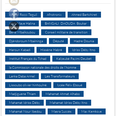
Abakar Rozzi Teguil
Afrotronix
Ahmed Bartchiret
Allah-Maye Halina
BANGALI DAOUDA Boukar
Béral Mbaïkoubou
Conseil militaire de transition
Djéndoroum Mbaïninga
Député
Hadre Dounia
Haroun Kabadi
Hissène Habré
Idriss Déby Itno
Institut Français du Tchad
Kalzeubé Payimi Deubet
la Commission nationale des droits de l’homme
Lanka Daba Armel
Les Transformateurs
Lissoubo olivier hinhoulné.
lycée Félix Eboué
Madjiguene Thiam
Mahamat Ahmat Alhabo
Mahamat Idriss Déby
Mahamat Idriss Déby Itno
Mahamat Nour Ibedou
Masra Succès
Max Kemkoye