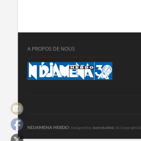
A PROPOS DE NOUS
NDJAMENA HEBDO
| Designed by:
AstreduWeb
| © Copyright Al