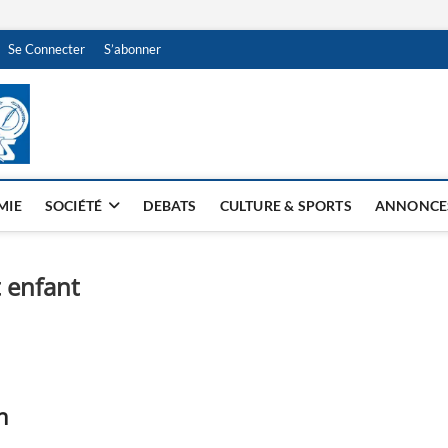
Se Connecter
S’abonner
NDJAMENA HEBDO
BI-HEBDO
MIE
SOCIÉTÉ
DEBATS
CULTURE & SPORTS
ANNONCE
t enfant
n