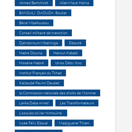
Ahmed Bartchiret
Allah-Maye Halina
BANGALI DAOUDA Boukar
Béral Mbaïkoubou
Conseil militaire de transition
Djéndoroum Mbaïninga
Député
Hadre Dounia
Haroun Kabadi
Hissène Habré
Idriss Déby Itno
Institut Français du Tchad
Kalzeubé Payimi Deubet
la Commission nationale des droits de l’homme
Lanka Daba Armel
Les Transformateurs
Lissoubo olivier hinhoulné.
lycée Félix Eboué
Madjiguene Thiam