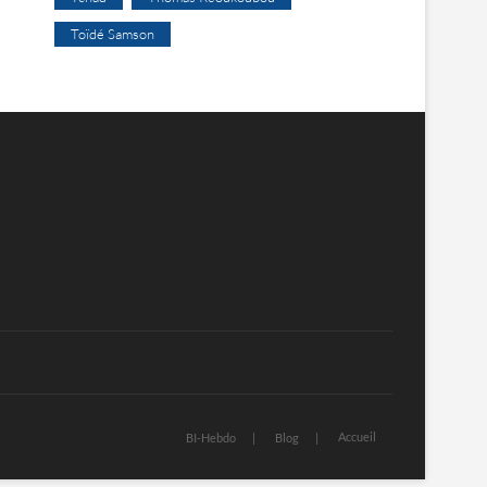
Toïdé Samson
Accueil
BI-Hebdo
Blog