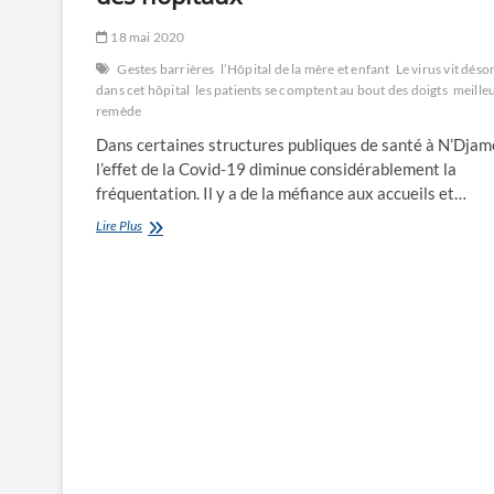
18 mai 2020
Gestes barrières
l’Hôpital de la mère et enfant
Le virus vit déso
dans cet hôpital
les patients se comptent au bout des doigts
meille
remède
Dans certaines structures publiques de santé à N’Djam
l’effet de la Covid-19 diminue considérablement la
fréquentation. Il y a de la méfiance aux accueils et…
Baisse
Lire Plus
drastique
de
la
fréquentation
des
hôpitaux