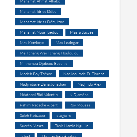
Mahamat Ahmat Alhabo
Mahamat Idriss Déby
Mahamat Idriss Déby Itno
Mahamat Nour Ibedou
Masra Succès
Max Kemkoye
Max Loalngar
Me Tchang Wei Tchang Houloulou
Minnamou Djobsou Ezechiel
Modeh Boy Trésor
Nadjidoumdé D. Florent
Nadjimbaye Dana Jonathan
Nadjindo Alex
Néatobeï Bidi Valentin
N’Djaména
Pahimi Padacké Albert
Roy Moussa
Saleh Kebzabo
stagiaire
Succès Masra
Tahir Hamid Nguilin
Tchad
Thomas Reoukoubou