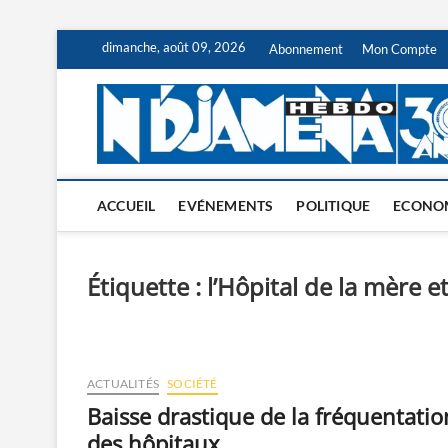
Skip
dimanche, août 09, 2026
Abonnement
Mon Compte
to
content
ACCUEIL
EVÉNEMENTS
POLITIQUE
ECONO
Étiquette :
l’Hôpital de la mère e
ACTUALITÉS
SOCIÉTÉ
Baisse drastique de la fréquentatio
des hôpitaux