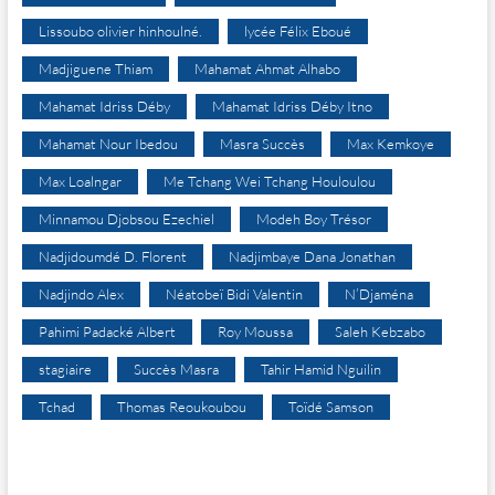
Lissoubo olivier hinhoulné.
lycée Félix Eboué
Madjiguene Thiam
Mahamat Ahmat Alhabo
Mahamat Idriss Déby
Mahamat Idriss Déby Itno
Mahamat Nour Ibedou
Masra Succès
Max Kemkoye
Max Loalngar
Me Tchang Wei Tchang Houloulou
Minnamou Djobsou Ezechiel
Modeh Boy Trésor
Nadjidoumdé D. Florent
Nadjimbaye Dana Jonathan
Nadjindo Alex
Néatobeï Bidi Valentin
N’Djaména
Pahimi Padacké Albert
Roy Moussa
Saleh Kebzabo
stagiaire
Succès Masra
Tahir Hamid Nguilin
Tchad
Thomas Reoukoubou
Toïdé Samson