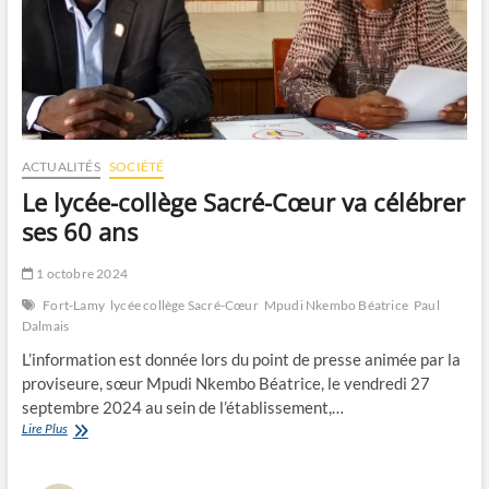
ACTUALITÉS
SOCIÉTÉ
Le lycée-collège Sacré-Cœur va célébrer
ses 60 ans
1 octobre 2024
Fort-Lamy
lycée collège Sacré-Cœur
Mpudi Nkembo Béatrice
Paul
Dalmais
L’information est donnée lors du point de presse animée par la
proviseure, sœur Mpudi Nkembo Béatrice, le vendredi 27
septembre 2024 au sein de l’établissement,…
Le
Lire Plus
lycée-
collège
Sacré-