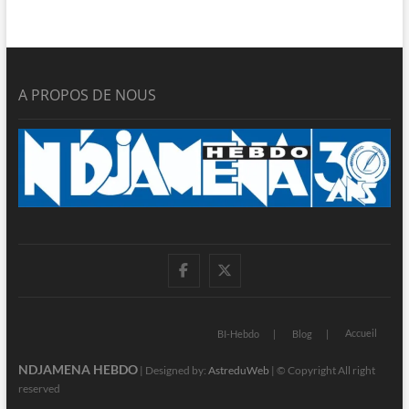
A PROPOS DE NOUS
facebook
twitter
Accueil
BI-Hebdo
Blog
NDJAMENA HEBDO
| Designed by:
AstreduWeb
| © Copyright All right
reserved