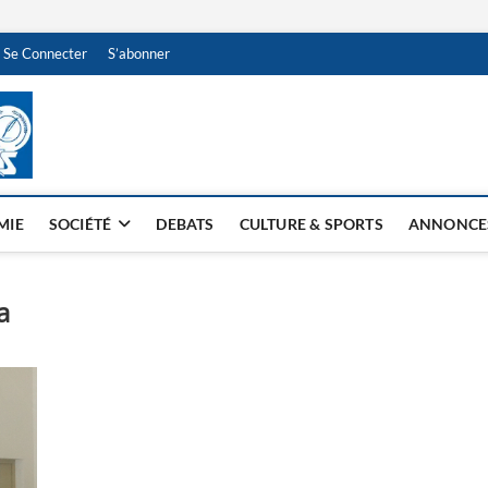
Se Connecter
S’abonner
NDJAMENA HEBDO
BI-HEBDO
MIE
SOCIÉTÉ
DEBATS
CULTURE & SPORTS
ANNONCE
a