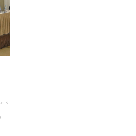
Hamid
s