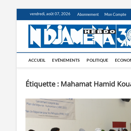
Skip
vendredi, août 07, 2026
Abonnement
Mon Compte
to
content
ACCUEIL
EVÉNEMENTS
POLITIQUE
ECONO
Étiquette :
Mahamat Hamid Kou