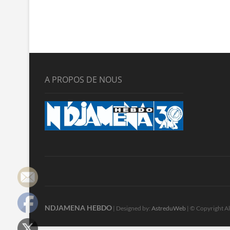
A PROPOS DE NOUS
NDJAMENA HEBDO
| Designed by:
AstreduWeb
| © Copyright Al