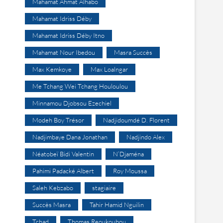
Mahamat Ahmat Alhabo
Mahamat Idriss Déby
Mahamat Idriss Déby Itno
Mahamat Nour Ibedou
Masra Succès
Max Kemkoye
Max Loalngar
Me Tchang Wei Tchang Houloulou
Minnamou Djobsou Ezechiel
Modeh Boy Trésor
Nadjidoumdé D. Florent
Nadjimbaye Dana Jonathan
Nadjindo Alex
Néatobeï Bidi Valentin
N’Djaména
Pahimi Padacké Albert
Roy Moussa
Saleh Kebzabo
stagiaire
Succès Masra
Tahir Hamid Nguilin
Tchad
Thomas Reoukoubou