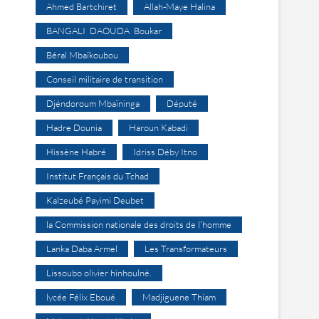
Ahmed Bartchiret
Allah-Maye Halina
BANGALI DAOUDA Boukar
Béral Mbaïkoubou
Conseil militaire de transition
Djéndoroum Mbaïninga
Député
Hadre Dounia
Haroun Kabadi
Hissène Habré
Idriss Déby Itno
Institut Français du Tchad
Kalzeubé Payimi Deubet
la Commission nationale des droits de l’homme
Lanka Daba Armel
Les Transformateurs
Lissoubo olivier hinhoulné.
lycée Félix Eboué
Madjiguene Thiam