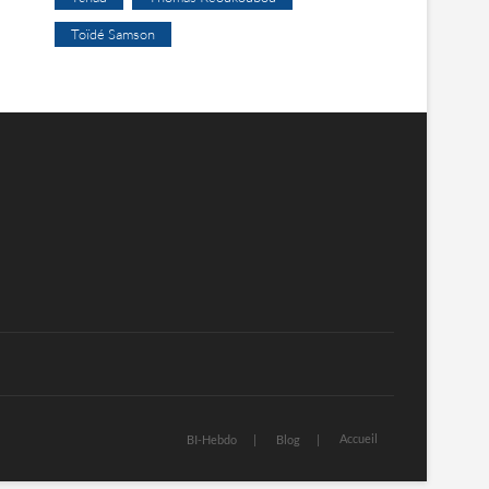
Toïdé Samson
Accueil
BI-Hebdo
Blog