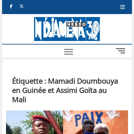
Skip
facebook
twitter
to
content
NDJAM
BI-HEBDO
HEBD
M
e
n
u
B
Étiquette :
Mamadi Doumbouya
u
en Guinée et Assimi Goïta au
t
t
Mali
o
n