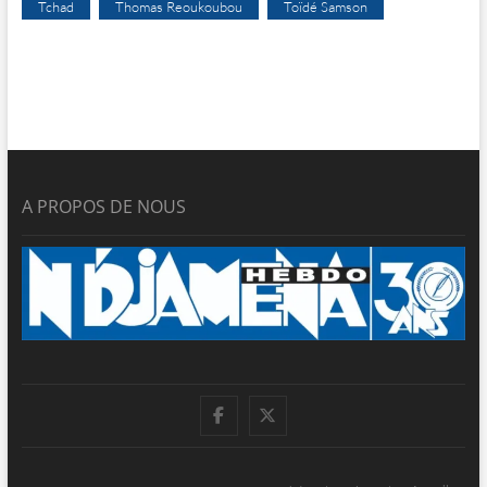
Tchad
Thomas Reoukoubou
Toïdé Samson
A PROPOS DE NOUS
facebook
twitter