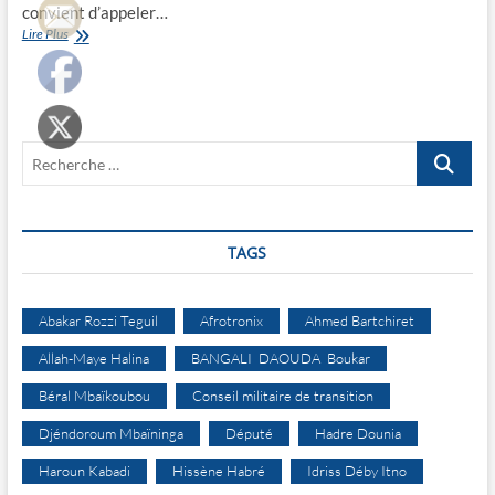
convient d’appeler…
Coup
Lire Plus
d’Etat
au
Burkina
Faso:
Sandaogo
Recherche
évince
Kaboré
…
TAGS
Abakar Rozzi Teguil
Afrotronix
Ahmed Bartchiret
Allah-Maye Halina
BANGALI DAOUDA Boukar
Béral Mbaïkoubou
Conseil militaire de transition
Djéndoroum Mbaïninga
Député
Hadre Dounia
Haroun Kabadi
Hissène Habré
Idriss Déby Itno