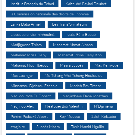
Institut Français du Tchad
Kalzeubé Payimi Deubet
la Commission nationale des droits de l’homme
Lanka Daba Armel
Les Transformateurs
Lissoubo olivier hinhoulné.
lycée Félix Eboué
Madjiguene Thiam
Mahamat Ahmat Alhabo
Mahamat Idriss Déby
Mahamat Idriss Déby Itno
Mahamat Nour Ibedou
Masra Succès
Max Kemkoye
Max Loalngar
Me Tchang Wei Tchang Houloulou
Minnamou Djobsou Ezechiel
Modeh Boy Trésor
Nadjidoumdé D. Florent
Nadjimbaye Dana Jonathan
Nadjindo Alex
Néatobeï Bidi Valentin
N’Djaména
Pahimi Padacké Albert
Roy Moussa
Saleh Kebzabo
stagiaire
Succès Masra
Tahir Hamid Nguilin