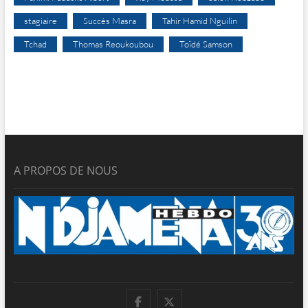
stagiaire
Succès Masra
Tahir Hamid Nguilin
Tchad
Thomas Reoukoubou
Toïdé Samson
A PROPOS DE NOUS
facebook
twitter