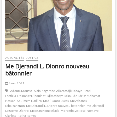
ACTUALITÉS
JUSTICE
Me Djerandi L. Dionro nouveau
bâtonnier
4 mai 2021
Adoum Moussa
Alain Kagombé
Allaramdji Nabaye
Bétél
Laeticia
Dainonet Dihoulnet
Djimasbeye Lokouldé
Idriss Mahamat
Hassan
Koulmem Nadjiro
Madji Laoro Lucas
Me Athanas
Mbaïgangnon
Me Djerandi L. Dionro nouveau bâtonnier
Me Djérandi
Laguerre Dionro
Mognan Kembetiade
Morembaye Rose
Nomaye
Clarisse
Roina Roméo