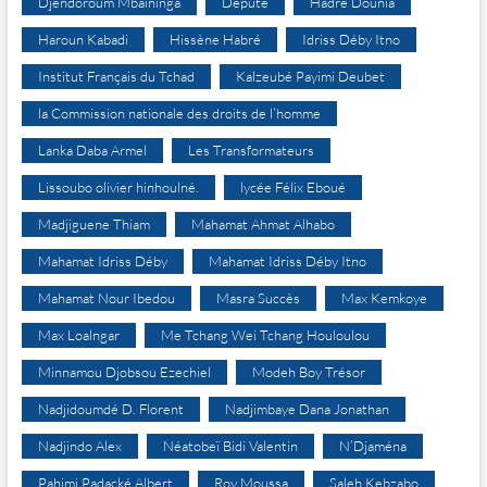
Djéndoroum Mbaïninga
Député
Hadre Dounia
Haroun Kabadi
Hissène Habré
Idriss Déby Itno
Institut Français du Tchad
Kalzeubé Payimi Deubet
la Commission nationale des droits de l’homme
Lanka Daba Armel
Les Transformateurs
Lissoubo olivier hinhoulné.
lycée Félix Eboué
Madjiguene Thiam
Mahamat Ahmat Alhabo
Mahamat Idriss Déby
Mahamat Idriss Déby Itno
Mahamat Nour Ibedou
Masra Succès
Max Kemkoye
Max Loalngar
Me Tchang Wei Tchang Houloulou
Minnamou Djobsou Ezechiel
Modeh Boy Trésor
Nadjidoumdé D. Florent
Nadjimbaye Dana Jonathan
Nadjindo Alex
Néatobeï Bidi Valentin
N’Djaména
Pahimi Padacké Albert
Roy Moussa
Saleh Kebzabo