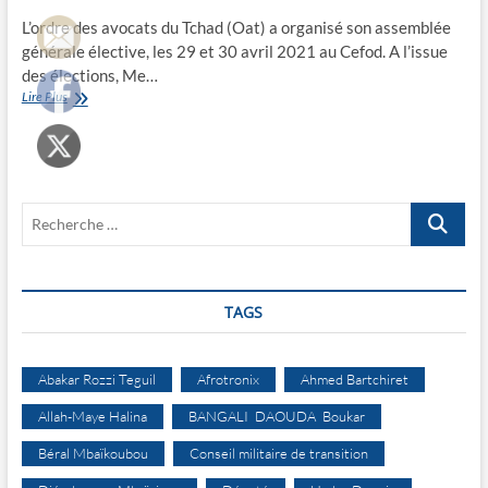
L’ordre des avocats du Tchad (Oat) a organisé son assemblée
générale élective, les 29 et 30 avril 2021 au Cefod. A l’issue
des élections, Me…
Me
Lire Plus
Djerandi
L.
Dionro
nouveau
bâtonnier
Recherche
…
TAGS
Abakar Rozzi Teguil
Afrotronix
Ahmed Bartchiret
Allah-Maye Halina
BANGALI DAOUDA Boukar
Béral Mbaïkoubou
Conseil militaire de transition