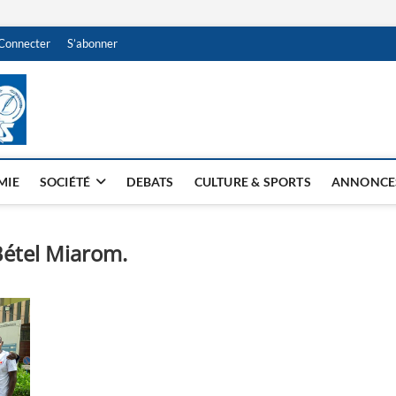
Connecter
S’abonner
NDJAMENA HEBDO
BI-HEBDO
MIE
SOCIÉTÉ
DEBATS
CULTURE & SPORTS
ANNONCE
Bétel Miarom.