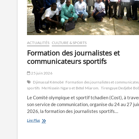
ACTUALITÉS
CULTURE & SPORTS
Formation des journalistes et
communicateurs sportifs
25 juin 2026
Djimassal Kémobé
Formation des journalistes et communicate
sportifs
Me Hissein Ngaro et Bétel Miarom.
Tirengaye Dedjébé Bo
Le Comité olympique et sportif tchadien (Cost), à trave
son service de communication, organise du 24 au 27 jui
2026, la formation des journalistes sportifs…
Formation
Lire Plus
des
journalistes
et