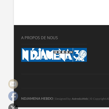
A PROPOS DE NOUS
NDJAMENA HEBDO
| Designed by:
AstreduWeb
| © Copyright Al