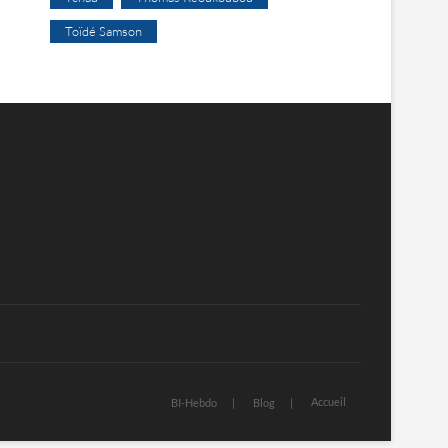
Toïdé Samson
Accueil
BI-Hebdo
Blog