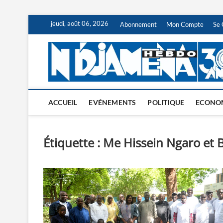
Skip
jeudi, août 06, 2026
Abonnement
Mon Compte
Se 
to
content
ACCUEIL
EVÉNEMENTS
POLITIQUE
ECONO
Étiquette :
Me Hissein Ngaro et 