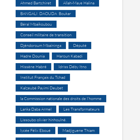
Ahmed Bartchiret
Allah-Maye Halina
BANGALI DAOUDA Boukar
Béral Mbaïkoubou
Conseil militaire de transition
Djéndoroum Mbaïninga
Député
Hadre Dounia
Haroun Kabadi
Hissène Habré
Idriss Déby Itno
Institut Français du Tchad
Kalzeubé Payimi Deubet
la Commission nationale des droits de l’homme
Lanka Daba Armel
Les Transformateurs
Lissoubo olivier hinhoulné.
lycée Félix Eboué
Madjiguene Thiam