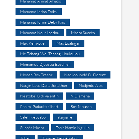
Mahamat Ahmat Alhabo
Mahamat Idriss Déby
Mahamat Idriss Déby Itno
Mahamat Nour Ibedou
Masra Succès
Max Kemkoye
Max Loalngar
Me Tchang Wei Tchang Houloulou
Minnamou Djobsou Ezechiel
Modeh Boy Trésor
Nadjidoumdé D. Florent
Nadjimbaye Dana Jonathan
Nadjindo Alex
Néatobeï Bidi Valentin
N’Djaména
Pahimi Padacké Albert
Roy Moussa
Saleh Kebzabo
stagiaire
Succès Masra
Tahir Hamid Nguilin
Tchad
Thomas Reoukoubou