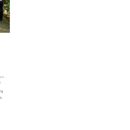
urs
b
rs
n