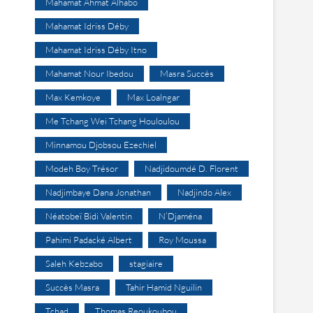
Mahamat Ahmat Alhabo
Mahamat Idriss Déby
Mahamat Idriss Déby Itno
Mahamat Nour Ibedou
Masra Succès
Max Kemkoye
Max Loalngar
Me Tchang Wei Tchang Houloulou
Minnamou Djobsou Ezechiel
Modeh Boy Trésor
Nadjidoumdé D. Florent
Nadjimbaye Dana Jonathan
Nadjindo Alex
Néatobeï Bidi Valentin
N’Djaména
Pahimi Padacké Albert
Roy Moussa
Saleh Kebzabo
stagiaire
Succès Masra
Tahir Hamid Nguilin
Tchad
Thomas Reoukoubou