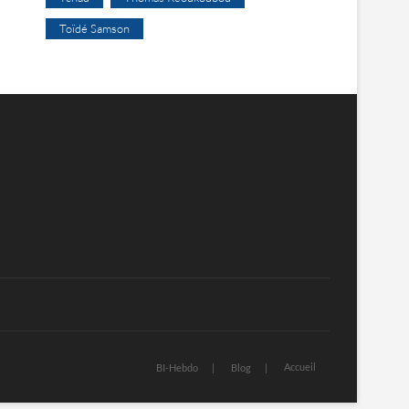
Toïdé Samson
Accueil
BI-Hebdo
Blog