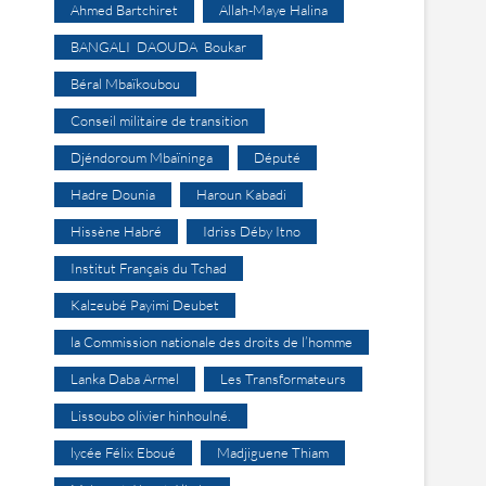
Ahmed Bartchiret
Allah-Maye Halina
BANGALI DAOUDA Boukar
Béral Mbaïkoubou
Conseil militaire de transition
Djéndoroum Mbaïninga
Député
Hadre Dounia
Haroun Kabadi
Hissène Habré
Idriss Déby Itno
Institut Français du Tchad
Kalzeubé Payimi Deubet
la Commission nationale des droits de l’homme
Lanka Daba Armel
Les Transformateurs
Lissoubo olivier hinhoulné.
lycée Félix Eboué
Madjiguene Thiam