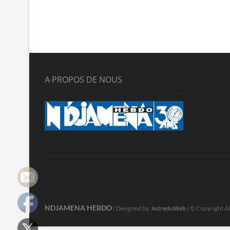
A PROPOS DE NOUS
NDJAMENA HEBDO
| Designed by:
AstreduWeb
| © Copyright Al