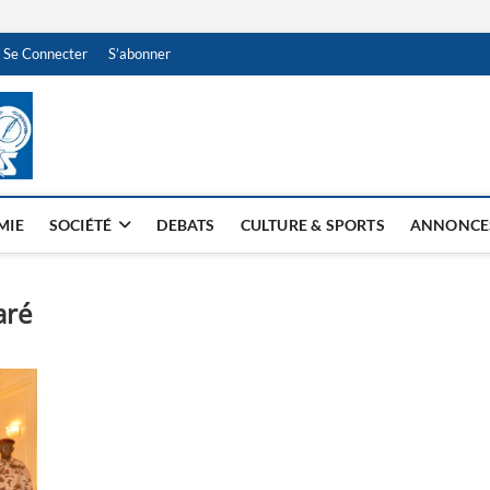
Se Connecter
S’abonner
NDJAMENA HEBDO
BI-HEBDO
MIE
SOCIÉTÉ
DEBATS
CULTURE & SPORTS
ANNONCE
aré