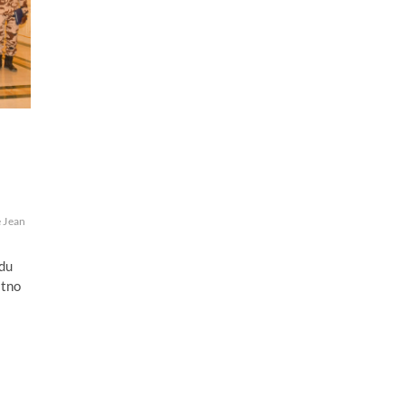
 Jean
 du
Itno