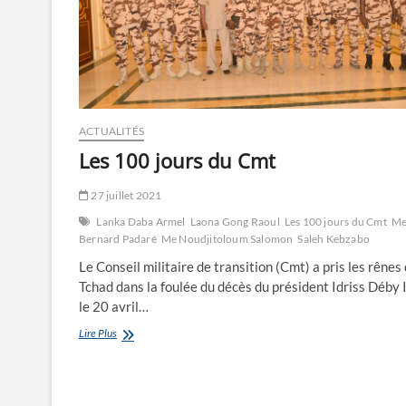
ACTUALITÉS
Les 100 jours du Cmt
27 juillet 2021
Lanka Daba Armel
Laona Gong Raoul
Les 100 jours du Cmt
Me
Bernard Padaré
Me Noudjitoloum Salomon
Saleh Kebzabo
Le Conseil militaire de transition (Cmt) a pris les rênes
Tchad dans la foulée du décès du président Idriss Déby 
le 20 avril…
Les
Lire Plus
100
jours
du
Cmt