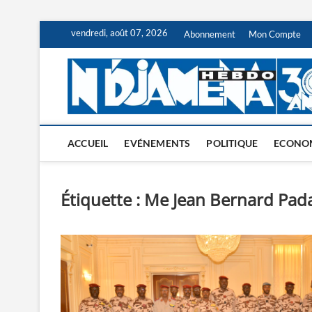
Skip
vendredi, août 07, 2026
Abonnement
Mon Compte
to
content
ACCUEIL
EVÉNEMENTS
POLITIQUE
ECONO
Étiquette :
Me Jean Bernard Pad