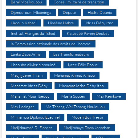
Béral Mbaïkoubou
Conseil militaire de transition
Djéndoroum Mbaïninga
Député
Hadre Dounia
Haroun Kabadi
Hissène Habré
Idriss Déby Itno
Institut Français du Tchad
Kalzeubé Payimi Deubet
la Commission nationale des droits de l’homme
Lanka Daba Armel
Les Transformateurs
Lissoubo olivier hinhoulné.
lycée Félix Eboué
Madjiguene Thiam
Mahamat Ahmat Alhabo
Mahamat Idriss Déby
Mahamat Idriss Déby Itno
Mahamat Nour Ibedou
Masra Succès
Max Kemkoye
Max Loalngar
Me Tchang Wei Tchang Houloulou
Minnamou Djobsou Ezechiel
Modeh Boy Trésor
Nadjidoumdé D. Florent
Nadjimbaye Dana Jonathan
Nadjindo Alex
Néatobeï Bidi Valentin
N’Djaména