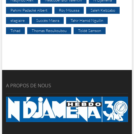
Pahimi Padacké Albert
Roy Moussa
Saleh Kebzabo
stagiaire
Succès Masra
Tahir Hamid Nguilin
Tchad
Thomas Reoukoubou
Toïdé Samson
A PROPOS DE NOUS