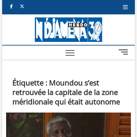
Skip
facebook
twitter
to
content
NDJAM
BI-HEBDO
HEBD
M
e
n
u
B
Étiquette :
Moundou s’est
u
retrouvée la capitale de la zone
t
t
méridionale qui était autonome
o
n