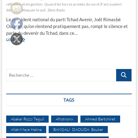
réflexion et de gestion. Quand les forces armées du nord (Fan) avaient
décidé d’attaquer le sud
Zène Bada
Le président national du parti Tchad Avenir, Joël Rimasbé
Oulatar, qu’on n’entend pratiquement pas, rompt le silence et
parle du devenir du Tchad, dans ce…
“On
Lire Plus
n’est
pas
fait
pour
vivre
Recherche
ensemble”
…
TAGS
Abakar Rozzi Teguil
Afrotronix
Ahmed Bartchiret
Allah-Maye Halina
BANGALI DAOUDA Boukar