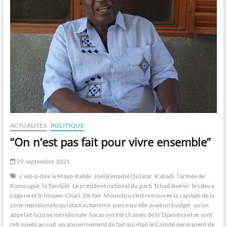
ACTUALITÉS
POLITIQUE
“On n’est pas fait pour vivre ensemble”
29 septembre 2021
c’est-à-dire le Mayo-Kebbi
Joël Rimasbé Oulatar
Kabadi
l’armée de
Kamougué
la Tandjilé
Le président national du parti Tchad Avenir
les deux
Logone et le Moyen-Chari. De fait
Moundou s’est retrouvée la capitale de la
zone méridionale qui était autonome
parce qu’elle avait un budget
qu’on
appelait la zone méridionale
Saras ont été chassés de N’Djaména et se sont
retrouvés au sud
un gouvernement de fait qui était le Comité permanent de