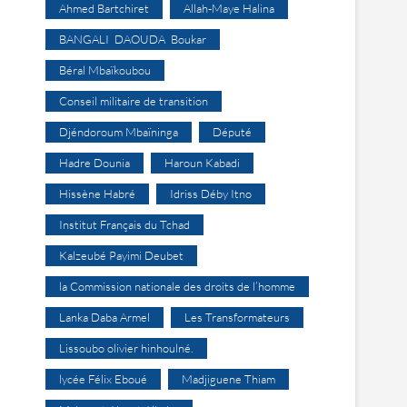
Ahmed Bartchiret
Allah-Maye Halina
BANGALI DAOUDA Boukar
Béral Mbaïkoubou
Conseil militaire de transition
Djéndoroum Mbaïninga
Député
Hadre Dounia
Haroun Kabadi
Hissène Habré
Idriss Déby Itno
Institut Français du Tchad
Kalzeubé Payimi Deubet
la Commission nationale des droits de l’homme
Lanka Daba Armel
Les Transformateurs
Lissoubo olivier hinhoulné.
lycée Félix Eboué
Madjiguene Thiam