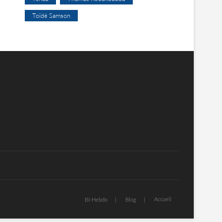
Toïdé Samson
Accueil
BI-Hebdo
Blog