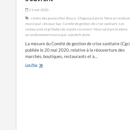
21 mai 2020
centre des jeunes Don Bosco
Chagoua dans le 7ème arrondiss
municipal
clinique Sao
Comité de gestion de crise sanitaire
Les
restaurants et grillades de viande s’ouvrent
Moursal dans le 6ème
arrondissement municipal
viande fraîche
La mesure du Comité de gestion de crise sanitaire (Cgcs
publiée le 20 mai 2020, relative à la réouverture des
marchés, boutiques, restaurants et à…
Les
Lire Plus
restaurants
et
grillades
de
viande
s’ouvrent