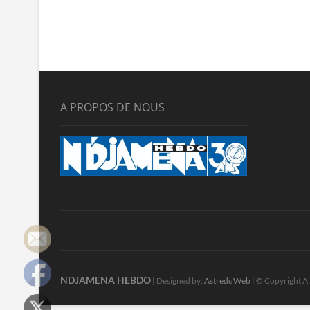
A PROPOS DE NOUS
NDJAMENA HEBDO
| Designed by:
AstreduWeb
| © Copyright Al