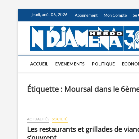
Skip
jeudi, août 06, 2026
Abonnement
Mon Compte
Se 
to
content
ACCUEIL
EVÉNEMENTS
POLITIQUE
ECONO
Étiquette :
Moursal dans le 6èm
ACTUALITÉS
SOCIÉTÉ
Les restaurants et grillades de vian
s’ouvrent