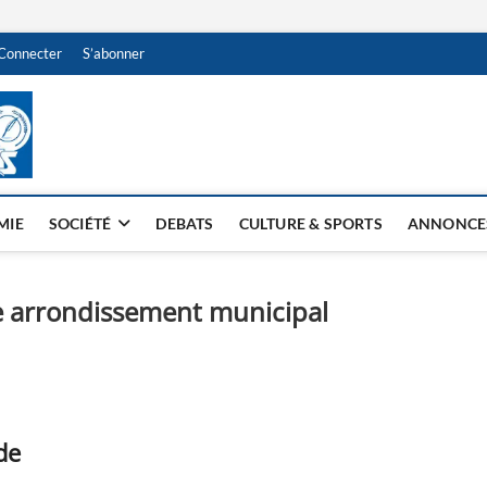
Connecter
S’abonner
NDJAMENA HEBDO
BI-HEBDO
MIE
SOCIÉTÉ
DEBATS
CULTURE & SPORTS
ANNONCE
e arrondissement municipal
de