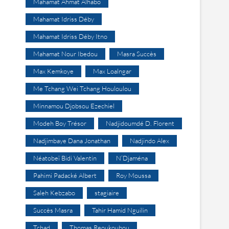
Mahamat Ahmat Alhabo
Mahamat Idriss Déby
Mahamat Idriss Déby Itno
Mahamat Nour Ibedou
Masra Succès
Max Kemkoye
Max Loalngar
Me Tchang Wei Tchang Houloulou
Minnamou Djobsou Ezechiel
Modeh Boy Trésor
Nadjidoumdé D. Florent
Nadjimbaye Dana Jonathan
Nadjindo Alex
Néatobeï Bidi Valentin
N’Djaména
Pahimi Padacké Albert
Roy Moussa
Saleh Kebzabo
stagiaire
Succès Masra
Tahir Hamid Nguilin
Tchad
Thomas Reoukoubou