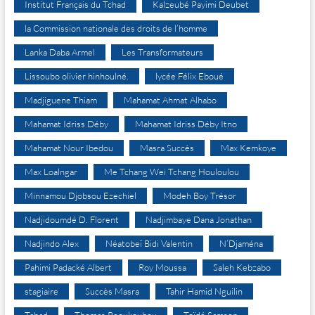
Institut Français du Tchad
Kalzeubé Payimi Deubet
la Commission nationale des droits de l’homme
Lanka Daba Armel
Les Transformateurs
Lissoubo olivier hinhoulné.
lycée Félix Eboué
Madjiguene Thiam
Mahamat Ahmat Alhabo
Mahamat Idriss Déby
Mahamat Idriss Déby Itno
Mahamat Nour Ibedou
Masra Succès
Max Kemkoye
Max Loalngar
Me Tchang Wei Tchang Houloulou
Minnamou Djobsou Ezechiel
Modeh Boy Trésor
Nadjidoumdé D. Florent
Nadjimbaye Dana Jonathan
Nadjindo Alex
Néatobeï Bidi Valentin
N’Djaména
Pahimi Padacké Albert
Roy Moussa
Saleh Kebzabo
stagiaire
Succès Masra
Tahir Hamid Nguilin
Tchad
Thomas Reoukoubou
Toïdé Samson