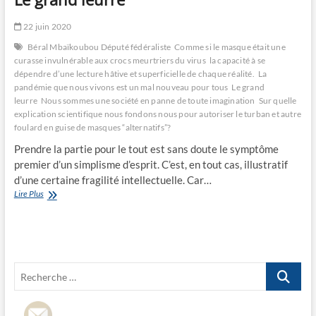
22 juin 2020
Béral Mbaïkoubou Député fédéraliste
Comme si le masque était une
curasse invulnérable aux crocs meurtriers du virus
la capacité à se
dépendre d’une lecture hâtive et superficielle de chaque réalité.
La
pandémie que nous vivons est un mal nouveau pour tous
Le grand
leurre
Nous sommes une société en panne de toute imagination
Sur quelle
explication scientifique nous fondons nous pour autoriser le turban et autre
foulard en guise de masques “alternatifs”?
Prendre la partie pour le tout est sans doute le symptôme
premier d’un simplisme d’esprit. C’est, en tout cas, illustratif
d’une certaine fragilité intellectuelle. Car…
Le
Lire Plus
grand
leurre
Recherche
…