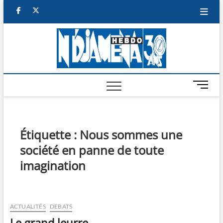
Skip
facebook
twitter
to
content
NDJAM
BI-HEBDO
HEBD
M
e
n
u
B
Étiquette :
Nous sommes une
u
société en panne de toute
t
t
imagination
o
n
ACTUALITÉS
DEBATS
Le grand leurre