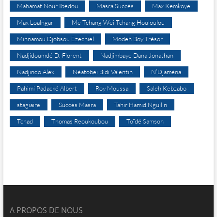
Mahamat Nour Ibedou
Masra Succès
Max Kemkoye
Max Loalngar
Me Tchang Wei Tchang Houloulou
Minnamou Djobsou Ezechiel
Modeh Boy Trésor
Nadjidoumdé D. Florent
Nadjimbaye Dana Jonathan
Nadjindo Alex
Néatobeï Bidi Valentin
N’Djaména
Pahimi Padacké Albert
Roy Moussa
Saleh Kebzabo
stagiaire
Succès Masra
Tahir Hamid Nguilin
Tchad
Thomas Reoukoubou
Toïdé Samson
A PROPOS DE NOUS