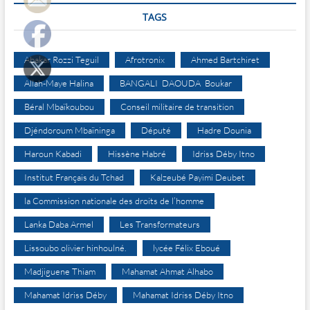
TAGS
Abakar Rozzi Teguil
Afrotronix
Ahmed Bartchiret
Allah-Maye Halina
BANGALI DAOUDA Boukar
Béral Mbaïkoubou
Conseil militaire de transition
Djéndoroum Mbaïninga
Député
Hadre Dounia
Haroun Kabadi
Hissène Habré
Idriss Déby Itno
Institut Français du Tchad
Kalzeubé Payimi Deubet
la Commission nationale des droits de l’homme
Lanka Daba Armel
Les Transformateurs
Lissoubo olivier hinhoulné.
lycée Félix Eboué
Madjiguene Thiam
Mahamat Ahmat Alhabo
Mahamat Idriss Déby
Mahamat Idriss Déby Itno