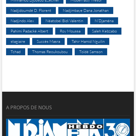
Minnamou Djobsou Ezechiel
Modeh Boy Trésor
Nadjidoumdé D. Florent
Nadjimbaye Dana Jonathan
Nadjindo Alex
Néatobeï Bidi Valentin
N’Djaména
Pahimi Padacké Albert
Roy Moussa
Saleh Kebzabo
stagiaire
Succès Masra
Tahir Hamid Nguilin
Tchad
Thomas Reoukoubou
Toïdé Samson
A PROPOS DE NOUS