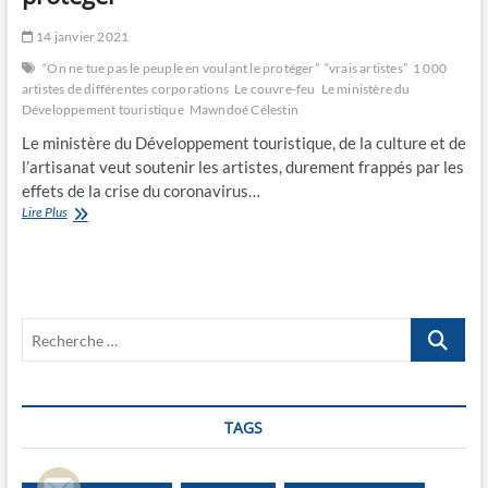
14 janvier 2021
“On ne tue pas le peuple en voulant le protéger”
“vrais artistes”
1 000
artistes de différentes corporations
Le couvre-feu
Le ministère du
Développement touristique
Mawndoé Célestin
Le ministère du Développement touristique, de la culture et de
l’artisanat veut soutenir les artistes, durement frappés par les
effets de la crise du coronavirus…
“On
Lire Plus
ne
tue
pas
le
peuple
Recherche
en
voulant
…
le
protéger”
TAGS