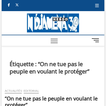
Skip
facebook
twitter
to
content
NDJAM
BI-HEBDO
HEBD
M
e
n
u
B
Étiquette :
“On ne tue pas le
u
peuple en voulant le protéger”
t
t
o
n
ACTUALITÉS
EDITORIAL
“On ne tue pas le peuple en voulant le
protéger”