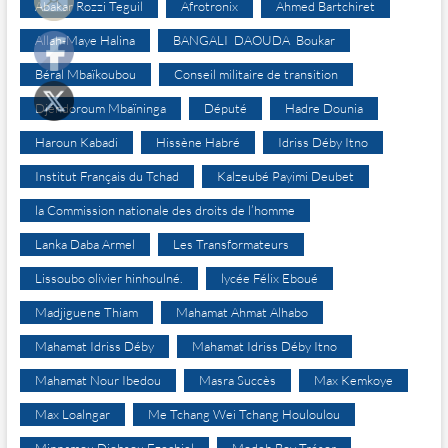
Abakar Rozzi Teguil
Afrotronix
Ahmed Bartchiret
Allah-Maye Halina
BANGALI DAOUDA Boukar
Béral Mbaïkoubou
Conseil militaire de transition
Djéndoroum Mbaïninga
Député
Hadre Dounia
Haroun Kabadi
Hissène Habré
Idriss Déby Itno
Institut Français du Tchad
Kalzeubé Payimi Deubet
la Commission nationale des droits de l’homme
Lanka Daba Armel
Les Transformateurs
Lissoubo olivier hinhoulné.
lycée Félix Eboué
Madjiguene Thiam
Mahamat Ahmat Alhabo
Mahamat Idriss Déby
Mahamat Idriss Déby Itno
Mahamat Nour Ibedou
Masra Succès
Max Kemkoye
Max Loalngar
Me Tchang Wei Tchang Houloulou