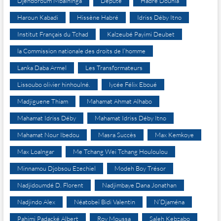
Djéndoroum Mbaïninga
Député
Hadre Dounia
Haroun Kabadi
Hissène Habré
Idriss Déby Itno
Institut Français du Tchad
Kalzeubé Payimi Deubet
la Commission nationale des droits de l’homme
Lanka Daba Armel
Les Transformateurs
Lissoubo olivier hinhoulné.
lycée Félix Eboué
Madjiguene Thiam
Mahamat Ahmat Alhabo
Mahamat Idriss Déby
Mahamat Idriss Déby Itno
Mahamat Nour Ibedou
Masra Succès
Max Kemkoye
Max Loalngar
Me Tchang Wei Tchang Houloulou
Minnamou Djobsou Ezechiel
Modeh Boy Trésor
Nadjidoumdé D. Florent
Nadjimbaye Dana Jonathan
Nadjindo Alex
Néatobeï Bidi Valentin
N’Djaména
Pahimi Padacké Albert
Roy Moussa
Saleh Kebzabo