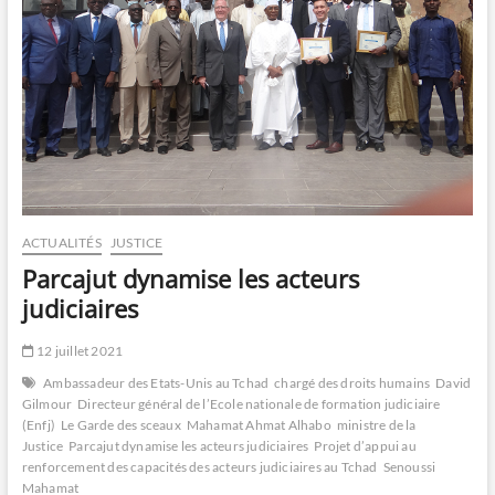
ACTUALITÉS
JUSTICE
Parcajut dynamise les acteurs
judiciaires
12 juillet 2021
Ambassadeur des Etats-Unis au Tchad
chargé des droits humains
David
Gilmour
Directeur général de l’Ecole nationale de formation judiciaire
(Enfj)
Le Garde des sceaux
Mahamat Ahmat Alhabo
ministre de la
Justice
Parcajut dynamise les acteurs judiciaires
Projet d’appui au
renforcement des capacités des acteurs judiciaires au Tchad
Senoussi
Mahamat