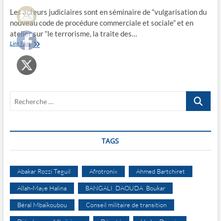
Les acteurs judiciaires sont en séminaire de “vulgarisation du
nouveau code de procédure commerciale et sociale” et en
atelier sur “le terrorisme, la traite des…
Parcajut
Lire Plus
dynamise
les
acteurs
judiciaires
Recherche
…
TAGS
Abakar Rozzi Teguil
Afrotronix
Ahmed Bartchiret
Allah-Maye Halina
BANGALI DAOUDA Boukar
Béral Mbaïkoubou
Conseil militaire de transition