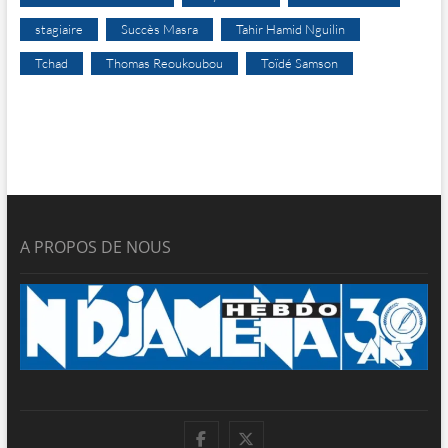
stagiaire
Succès Masra
Tahir Hamid Nguilin
Tchad
Thomas Reoukoubou
Toïdé Samson
A PROPOS DE NOUS
facebook
twitter