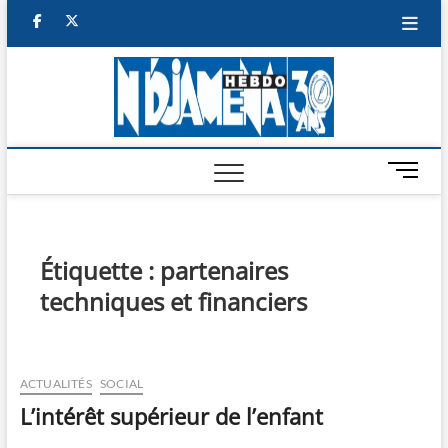
Skip
facebook
twitter
to
content
NDJAM
BI-HEBDO
HEBD
M
e
n
u
B
Étiquette :
partenaires
u
techniques et financiers
t
t
o
n
ACTUALITÉS
SOCIAL
L’intérêt supérieur de l’enfant