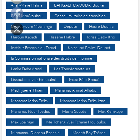
Allah-Maye Halina
BANGALI DAOUDA Boukar
Béral Mbaïkoubou
Conseil militaire de transition
Djéndoroum Mbaïninga
Député
Hadre Dounia
Haroun Kabadi
Hissène Habré
Idriss Déby Itno
Institut Français du Tchad
Kalzeubé Payimi Deubet
la Commission nationale des droits de l’homme
Lanka Daba Armel
Les Transformateurs
Lissoubo olivier hinhoulné.
lycée Félix Eboué
Madjiguene Thiam
Mahamat Ahmat Alhabo
Mahamat Idriss Déby
Mahamat Idriss Déby Itno
Mahamat Nour Ibedou
Masra Succès
Max Kemkoye
Max Loalngar
Me Tchang Wei Tchang Houloulou
Minnamou Djobsou Ezechiel
Modeh Boy Trésor