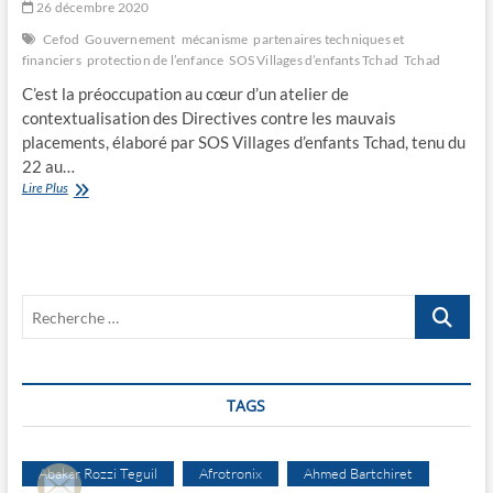
26 décembre 2020
Cefod
Gouvernement
mécanisme
partenaires techniques et
financiers
protection de l’enfance
SOS Villages d’enfants Tchad
Tchad
C’est la préoccupation au cœur d’un atelier de
contextualisation des Directives contre les mauvais
placements, élaboré par SOS Villages d’enfants Tchad, tenu du
22 au…
L’intérêt
Lire Plus
supérieur
de
l’enfant
Recherche
…
TAGS
Abakar Rozzi Teguil
Afrotronix
Ahmed Bartchiret