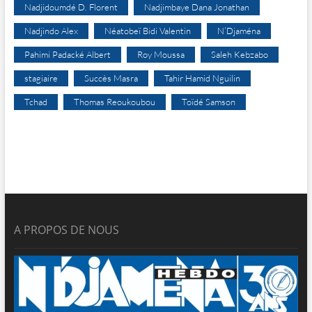
Nadjidoumdé D. Florent
Nadjimbaye Dana Jonathan
Nadjindo Alex
Néatobeï Bidi Valentin
N’Djaména
Pahimi Padacké Albert
Roy Moussa
Saleh Kebzabo
stagiaire
Succès Masra
Tahir Hamid Nguilin
Tchad
Thomas Reoukoubou
Toïdé Samson
A PROPOS DE NOUS