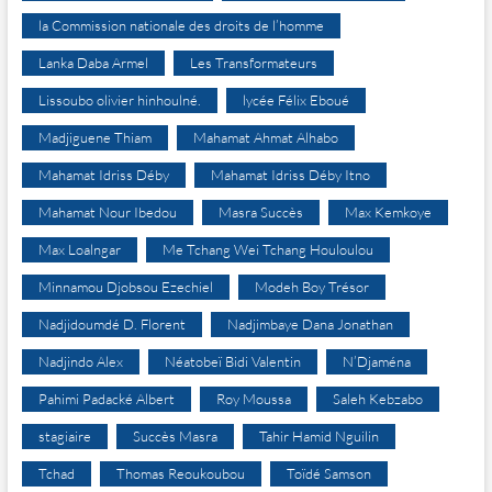
la Commission nationale des droits de l’homme
Lanka Daba Armel
Les Transformateurs
Lissoubo olivier hinhoulné.
lycée Félix Eboué
Madjiguene Thiam
Mahamat Ahmat Alhabo
Mahamat Idriss Déby
Mahamat Idriss Déby Itno
Mahamat Nour Ibedou
Masra Succès
Max Kemkoye
Max Loalngar
Me Tchang Wei Tchang Houloulou
Minnamou Djobsou Ezechiel
Modeh Boy Trésor
Nadjidoumdé D. Florent
Nadjimbaye Dana Jonathan
Nadjindo Alex
Néatobeï Bidi Valentin
N’Djaména
Pahimi Padacké Albert
Roy Moussa
Saleh Kebzabo
stagiaire
Succès Masra
Tahir Hamid Nguilin
Tchad
Thomas Reoukoubou
Toïdé Samson