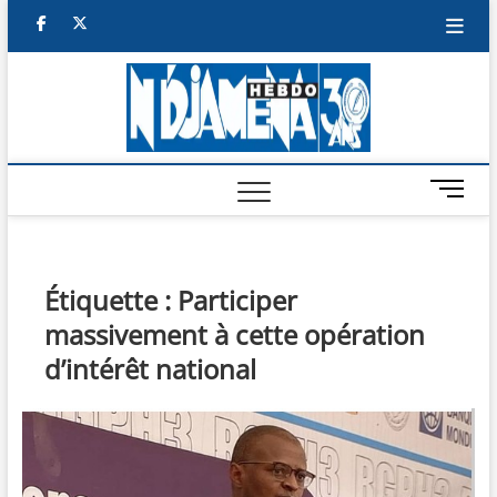
Skip
facebook
twitter
to
content
NDJAM
BI-HEBDO
HEBD
M
e
n
u
B
Étiquette :
Participer
u
massivement à cette opération
t
t
d’intérêt national
o
n