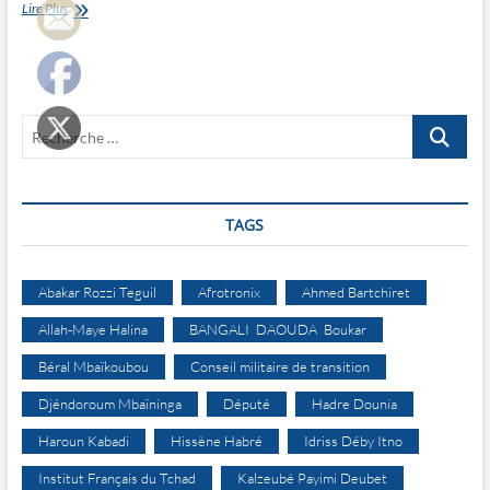
Participer
Lire Plus
massivement
à
cette
opération
d’intérêt
Recherche
national
…
TAGS
Abakar Rozzi Teguil
Afrotronix
Ahmed Bartchiret
Allah-Maye Halina
BANGALI DAOUDA Boukar
Béral Mbaïkoubou
Conseil militaire de transition
Djéndoroum Mbaïninga
Député
Hadre Dounia
Haroun Kabadi
Hissène Habré
Idriss Déby Itno
Institut Français du Tchad
Kalzeubé Payimi Deubet