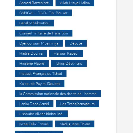
Ahmed Bartchiret
Allah-Maye Halina
BANGALI DAOUDA Boukar
Béral Mbaïkoubou
Conseil militaire de transition
Djéndoroum Mbaïninga
Député
Hadre Dounia
Haroun Kabadi
Hissène Habré
Idriss Déby Itno
Institut Français du Tchad
Kalzeubé Payimi Deubet
la Commission nationale des droits de l’homme
Lanka Daba Armel
Les Transformateurs
Lissoubo olivier hinhoulné.
lycée Félix Eboué
Madjiguene Thiam