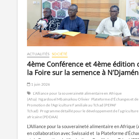
ACTUALITÉS
SOCIÉTÉ
4ème Conférence et 4ème édition 
la Foire sur la semence à N’Djamé
1 juin 2026
L’Alliance pour la souveraineté alimentaire en Afrique
(Afsa)
Ngardouel Mbaïnaïkou Olivier
Plateforme d'Échanges et de
Promotion de l'Agriculture Familiale au Tchad (PEPAF
Tchad)
Programme détaillé pour le développement de l’agriculture
africaine (PDDAA)
L’Alliance pour la souveraineté alimentaire en Afrique (
en collaboration avec Swissaid et la Plateforme d’Éch