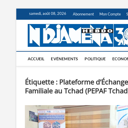
Skip
samedi, août 08, 2026
Abonnement
Mon Compte
to
content
ACCUEIL
EVÉNEMENTS
POLITIQUE
ECONO
Étiquette :
Plateforme d’Échanges
Familiale au Tchad (PEPAF Tchad