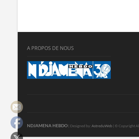
A PROPOS DE NOUS
NDJAMENA HEBDO
| Designed by:
AstreduWeb
| © Copyright Al