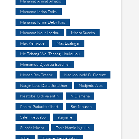
Mahamat Ahmat Alhabo
Mahamat Idriss Déby
Mahamat Idriss Déby Itno
Mahamat Nour Ibedou
Masra Succès
Max Kemkoye
Max Loalngar
Me Tchang Wei Tchang Houloulou
Minnamou Djobsou Ezechiel
Modeh Boy Trésor
Nadjidoumdé D. Florent
Nadjimbaye Dana Jonathan
Nadjindo Alex
Néatobeï Bidi Valentin
N’Djaména
Pahimi Padacké Albert
Roy Moussa
Saleh Kebzabo
stagiaire
Succès Masra
Tahir Hamid Nguilin
Tchad
Thomas Reoukoubou