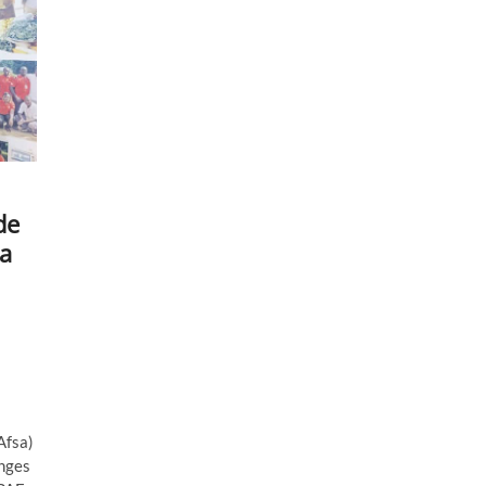
de
na
Afsa)
anges