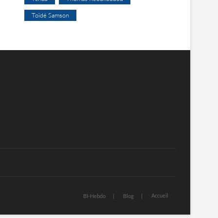
Toïdé Samson
Accueil
BI-Hebdo
Blog