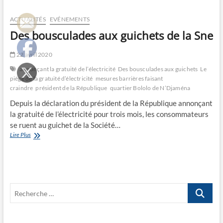
dans
sa
ACTUALITÉS
EVÉNEMENTS
logique
Des bousculades aux guichets de la Sne
22 avril 2020
annonçant la gratuité de l’électricité
Des bousculades aux guichets
Le
piège de la gratuité d’électricité
mesures barrières faisant
craindre
président de la République
quartier Bololo de N’Djaména
Depuis la déclaration du président de la République annonçant
la gratuité de l’électricité pour trois mois, les consommateurs
se ruent au guichet de la Société…
Des
Lire Plus
bousculades
aux
guichets
de
la
Recherche
Sne
…