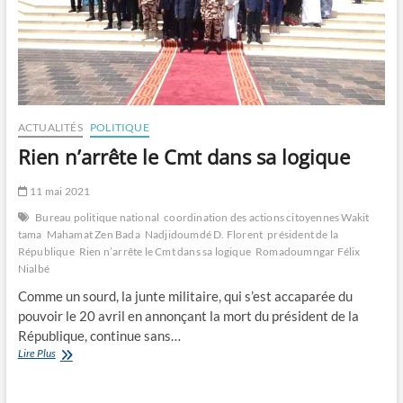
ACTUALITÉS
POLITIQUE
Rien n’arrête le Cmt dans sa logique
11 mai 2021
Bureau politique national
coordination des actions citoyennes Wakit
tama
Mahamat Zen Bada
Nadjidoumdé D. Florent
président de la
République
Rien n’arrête le Cmt dans sa logique
Romadoumngar Félix
Nialbé
Comme un sourd, la junte militaire, qui s’est accaparée du
pouvoir le 20 avril en annonçant la mort du président de la
République, continue sans…
Rien
Lire Plus
n’arrête
le
Cmt