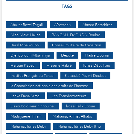
TAGS
Abakar Rozzi Teguil
Afrotronix
Ahmed Bartchiret
Allah-Maye Halina
BANGALI DAOUDA Boukar
Béral Mbaïkoubou
Conseil militaire de transition
Djéndoroum Mbaïninga
Député
Hadre Dounia
Haroun Kabadi
Hissène Habré
Idriss Déby Itno
Institut Français du Tchad
Kalzeubé Payimi Deubet
la Commission nationale des droits de l’homme
Lanka Daba Armel
Les Transformateurs
Lissoubo olivier hinhoulné.
lycée Félix Eboué
Madjiguene Thiam
Mahamat Ahmat Alhabo
Mahamat Idriss Déby
Mahamat Idriss Déby Itno