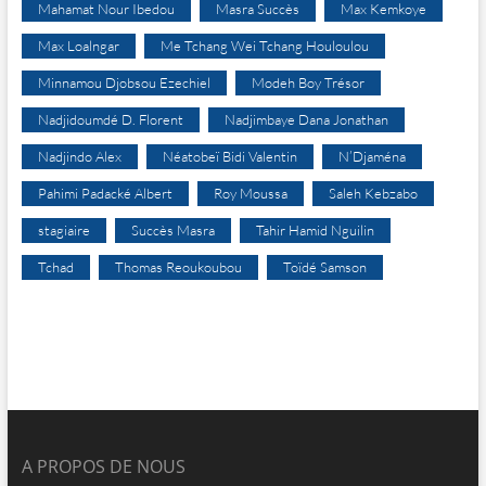
Mahamat Nour Ibedou
Masra Succès
Max Kemkoye
Max Loalngar
Me Tchang Wei Tchang Houloulou
Minnamou Djobsou Ezechiel
Modeh Boy Trésor
Nadjidoumdé D. Florent
Nadjimbaye Dana Jonathan
Nadjindo Alex
Néatobeï Bidi Valentin
N’Djaména
Pahimi Padacké Albert
Roy Moussa
Saleh Kebzabo
stagiaire
Succès Masra
Tahir Hamid Nguilin
Tchad
Thomas Reoukoubou
Toïdé Samson
A PROPOS DE NOUS