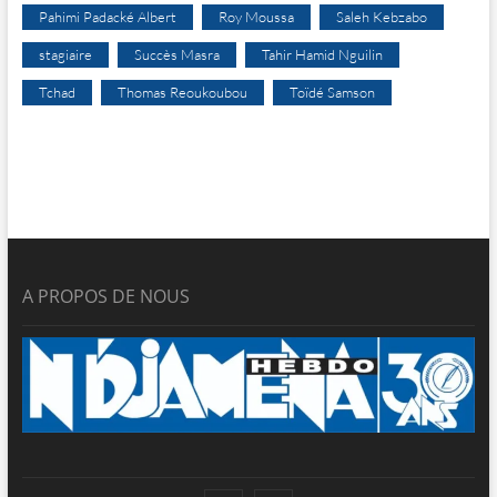
Pahimi Padacké Albert
Roy Moussa
Saleh Kebzabo
stagiaire
Succès Masra
Tahir Hamid Nguilin
Tchad
Thomas Reoukoubou
Toïdé Samson
A PROPOS DE NOUS