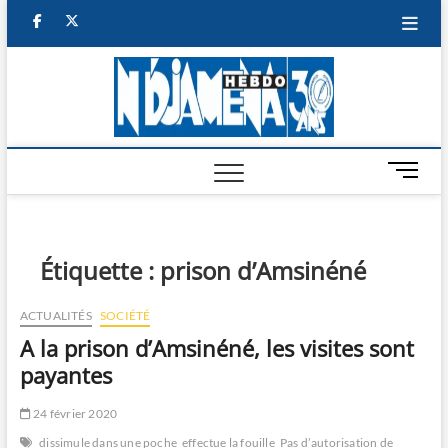
Skip
facebook
twitter
to
content
NDJAM
BI-HEBDO
HEBD
M
e
n
u
B
Étiquette :
prison d’Amsinéné
u
t
ACTUALITÉS
SOCIÉTÉ
t
A la prison d’Amsinéné, les visites sont
o
n
payantes
24 février 2020
dissimule dans une poche
effectue la fouille
Pas d’autorisation de