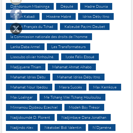
Djéndoroum Mbaïninga
Député
Hadre Dounia
Haroun Kabadi
Hissène Habré
Idriss Déby Itno
Institut Français du Tchad
Kalzeubé Payimi Deubet
la Commission nationale des droits de l’homme
Lanka Daba Armel
Les Transformateurs
Lissoubo olivier hinhoulné.
lycée Félix Eboué
Madjiguene Thiam
Mahamat Ahmat Alhabo
Mahamat Idriss Déby
Mahamat Idriss Déby Itno
Mahamat Nour Ibedou
Masra Succès
Max Kemkoye
Max Loalngar
Me Tchang Wei Tchang Houloulou
Minnamou Djobsou Ezechiel
Modeh Boy Trésor
Nadjidoumdé D. Florent
Nadjimbaye Dana Jonathan
Nadjindo Alex
Néatobeï Bidi Valentin
N’Djaména