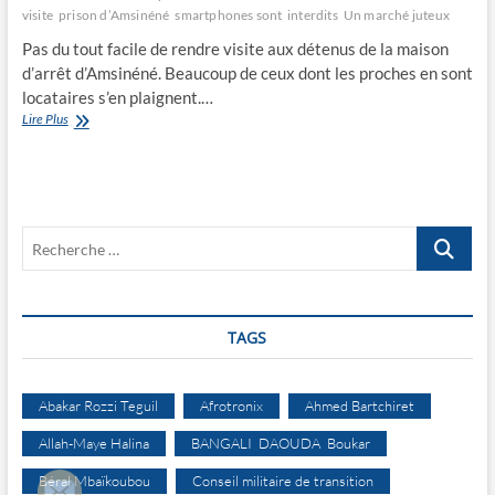
visite
prison d’Amsinéné
smartphones sont interdits
Un marché juteux
Pas du tout facile de rendre visite aux détenus de la maison
d’arrêt d’Amsinéné. Beaucoup de ceux dont les proches en sont
locataires s’en plaignent.…
A
Lire Plus
la
prison
d’Amsinéné,
les
visites
Recherche
sont
payantes
…
TAGS
Abakar Rozzi Teguil
Afrotronix
Ahmed Bartchiret
Allah-Maye Halina
BANGALI DAOUDA Boukar
Béral Mbaïkoubou
Conseil militaire de transition