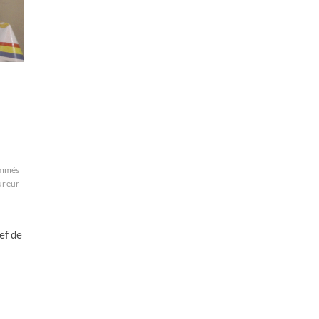
ommés
ureur
ef de