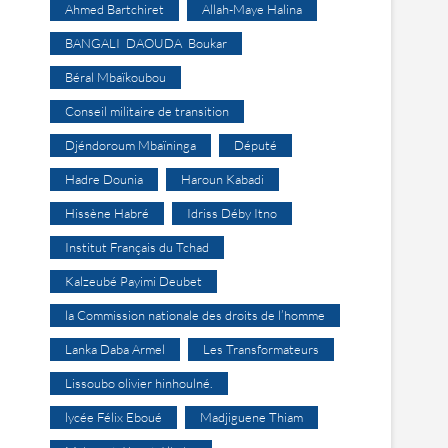
Ahmed Bartchiret
Allah-Maye Halina
BANGALI DAOUDA Boukar
Béral Mbaïkoubou
Conseil militaire de transition
Djéndoroum Mbaïninga
Député
Hadre Dounia
Haroun Kabadi
Hissène Habré
Idriss Déby Itno
Institut Français du Tchad
Kalzeubé Payimi Deubet
la Commission nationale des droits de l’homme
Lanka Daba Armel
Les Transformateurs
Lissoubo olivier hinhoulné.
lycée Félix Eboué
Madjiguene Thiam