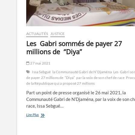
ACTUALITÉS
JUSTICE
Les Gabri sommés de payer 27
millions de “Diya”
27 mai 2021
Issa Sebgué
la Communauté Gabri de N’Djaména
Les Gabri s
de payer 27 millions de “Diya”
par la voix de son chef de race
Proc
de la République qui a proposé 27 millions
Part un point de presse organisé le 26 mai 2021, la
Communauté Gabri de N’Djaména, par la voix de son ch
race, Issa Sebgué…
Les
Lire Plus
Gabri
sommés
de