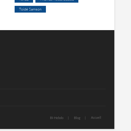
Toïdé Samson
Accueil
BI-Hebdo
Blog