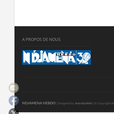
A PROPOS DE NOUS
NDJAMENA HEBDO
| Designed by:
AstreduWeb
| © Copyright Al