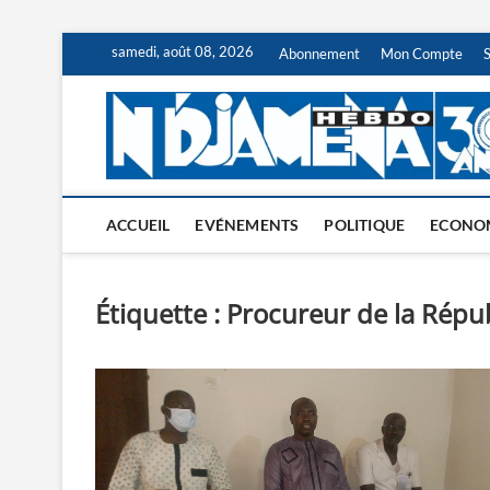
Skip
samedi, août 08, 2026
Abonnement
Mon Compte
to
content
ACCUEIL
EVÉNEMENTS
POLITIQUE
ECONO
Étiquette :
Procureur de la Répub