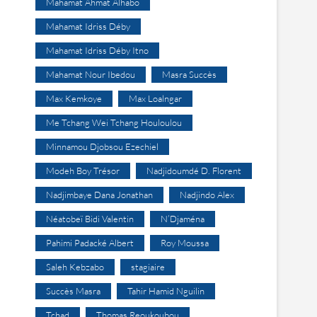
Mahamat Ahmat Alhabo
Mahamat Idriss Déby
Mahamat Idriss Déby Itno
Mahamat Nour Ibedou
Masra Succès
Max Kemkoye
Max Loalngar
Me Tchang Wei Tchang Houloulou
Minnamou Djobsou Ezechiel
Modeh Boy Trésor
Nadjidoumdé D. Florent
Nadjimbaye Dana Jonathan
Nadjindo Alex
Néatobeï Bidi Valentin
N’Djaména
Pahimi Padacké Albert
Roy Moussa
Saleh Kebzabo
stagiaire
Succès Masra
Tahir Hamid Nguilin
Tchad
Thomas Reoukoubou