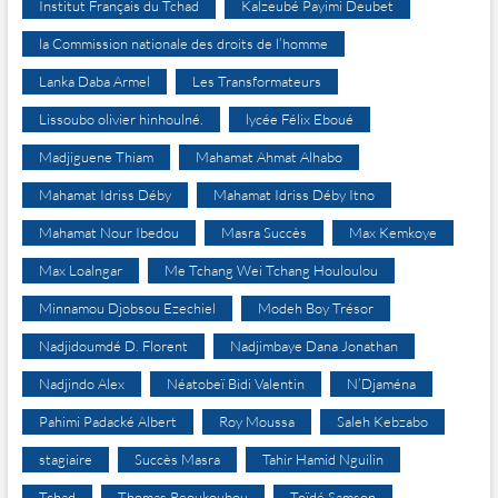
Institut Français du Tchad
Kalzeubé Payimi Deubet
la Commission nationale des droits de l’homme
Lanka Daba Armel
Les Transformateurs
Lissoubo olivier hinhoulné.
lycée Félix Eboué
Madjiguene Thiam
Mahamat Ahmat Alhabo
Mahamat Idriss Déby
Mahamat Idriss Déby Itno
Mahamat Nour Ibedou
Masra Succès
Max Kemkoye
Max Loalngar
Me Tchang Wei Tchang Houloulou
Minnamou Djobsou Ezechiel
Modeh Boy Trésor
Nadjidoumdé D. Florent
Nadjimbaye Dana Jonathan
Nadjindo Alex
Néatobeï Bidi Valentin
N’Djaména
Pahimi Padacké Albert
Roy Moussa
Saleh Kebzabo
stagiaire
Succès Masra
Tahir Hamid Nguilin
Tchad
Thomas Reoukoubou
Toïdé Samson