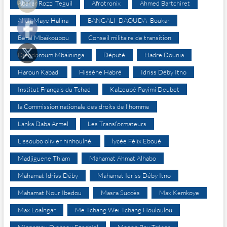
Abakar Rozzi Teguil
Afrotronix
Ahmed Bartchiret
Allah-Maye Halina
BANGALI DAOUDA Boukar
Béral Mbaïkoubou
Conseil militaire de transition
Djéndoroum Mbaïninga
Député
Hadre Dounia
Haroun Kabadi
Hissène Habré
Idriss Déby Itno
Institut Français du Tchad
Kalzeubé Payimi Deubet
la Commission nationale des droits de l’homme
Lanka Daba Armel
Les Transformateurs
Lissoubo olivier hinhoulné.
lycée Félix Eboué
Madjiguene Thiam
Mahamat Ahmat Alhabo
Mahamat Idriss Déby
Mahamat Idriss Déby Itno
Mahamat Nour Ibedou
Masra Succès
Max Kemkoye
Max Loalngar
Me Tchang Wei Tchang Houloulou