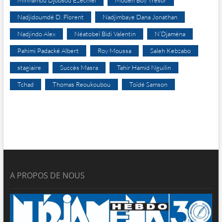
Minnamou Djobsou Ezechiel
Modeh Boy Trésor
Nadjidoumdé D. Florent
Nadjimbaye Dana Jonathan
Nadjindo Alex
Néatobeï Bidi Valentin
N’Djaména
Pahimi Padacké Albert
Roy Moussa
Saleh Kebzabo
stagiaire
Succès Masra
Tahir Hamid Nguilin
Tchad
Thomas Reoukoubou
Toïdé Samson
A PROPOS DE NOUS