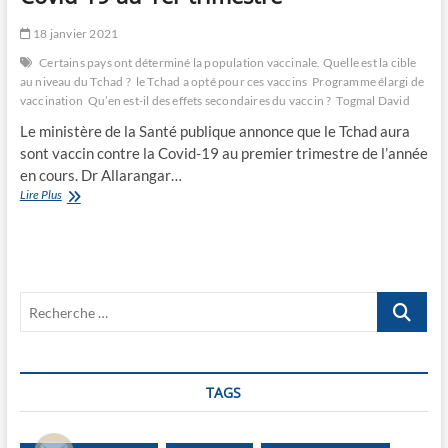
18 janvier 2021
Certains pays ont déterminé la population vaccinale. Quelle est la cible
au niveau du Tchad ?
le Tchad a opté pour ces vaccins
Programme élargi de
vaccination
Qu’en est-il des effets secondaires du vaccin ?
Togmal David
Le ministère de la Santé publique annonce que le Tchad aura
sont vaccin contre la Covid-19 au premier trimestre de l’année
en cours. Dr Allarangar…
20%
Lire Plus
de
tchadiens
vaccinés
contre
la
Recherche
Covid-
19
…
au
1er
trimestre
TAGS