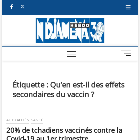
Skip
facebook
twitter
to
content
NDJAM
BI-HEBDO
HEBD
M
e
n
u
B
Étiquette :
Qu’en est-il des effets
u
secondaires du vaccin ?
t
t
o
n
ACTUALITÉS
SANTÉ
20% de tchadiens vaccinés contre la
Covid-19 au 1er trimestre