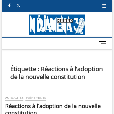
Skip
facebook
twitter
to
content
NDJAM
BI-HEBDO
HEBD
M
e
n
u
B
Étiquette :
Réactions à l’adoption
u
de la nouvelle constitution
t
t
o
n
ACTUALITÉS
EVÉNEMENTS
Réactions à l’adoption de la nouvelle
constitution