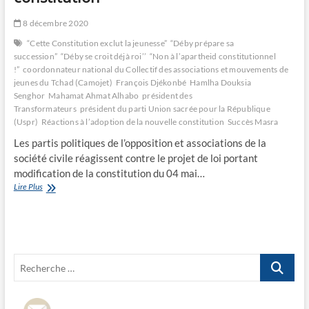
8 décembre 2020
“Cette Constitution exclut la jeunesse”
“Déby prépare sa
succession”
“Déby se croit déjà roi’’
“Non à l’apartheid constitutionnel
!”
coordonnateur national du Collectif des associations et mouvements de
jeunes du Tchad (Camojet)
François Djékonbé
Hamlha Douksia
Senghor
Mahamat Ahmat Alhabo
président des
Transformateurs
président du parti Union sacrée pour la République
(Uspr)
Réactions à l’adoption de la nouvelle constitution
Succès Masra
Les partis politiques de l’opposition et associations de la
société civile réagissent contre le projet de loi portant
modification de la constitution du 04 mai…
Réactions
Lire Plus
à
l’adoption
de
la
nouvelle
Recherche
constitution
…