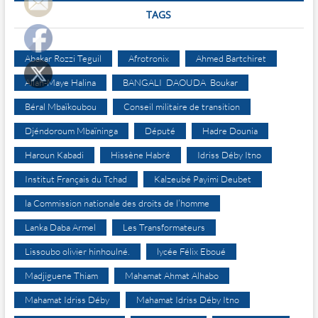
TAGS
Abakar Rozzi Teguil
Afrotronix
Ahmed Bartchiret
Allah-Maye Halina
BANGALI DAOUDA Boukar
Béral Mbaïkoubou
Conseil militaire de transition
Djéndoroum Mbaïninga
Député
Hadre Dounia
Haroun Kabadi
Hissène Habré
Idriss Déby Itno
Institut Français du Tchad
Kalzeubé Payimi Deubet
la Commission nationale des droits de l’homme
Lanka Daba Armel
Les Transformateurs
Lissoubo olivier hinhoulné.
lycée Félix Eboué
Madjiguene Thiam
Mahamat Ahmat Alhabo
Mahamat Idriss Déby
Mahamat Idriss Déby Itno