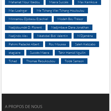
Mahamat Nour Ibedou
Masra Succès
Max Kemkoye
Max Loalngar
Me Tchang Wei Tchang Houloulou
Minnamou Djobsou Ezechiel
Modeh Boy Trésor
Nadjidoumdé D. Florent
Nadjimbaye Dana Jonathan
Nadjindo Alex
Néatobeï Bidi Valentin
N’Djaména
Pahimi Padacké Albert
Roy Moussa
Saleh Kebzabo
stagiaire
Succès Masra
Tahir Hamid Nguilin
Tchad
Thomas Reoukoubou
Toïdé Samson
A PROPOS DE NOUS