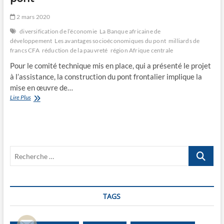
2 mars 2020
diversification de l’économie
La Banque africaine de
développement
Les avantages socioéconomiques du pont
milliards de
francs CFA
réduction de la pauvreté
région Afrique centrale
Pour le comité technique mis en place, qui a présenté le projet
à l’assistance, la construction du pont frontalier implique la
mise en œuvre de…
Les
Lire Plus
avantages
socioéconomiques
du
pont
Recherche
…
TAGS