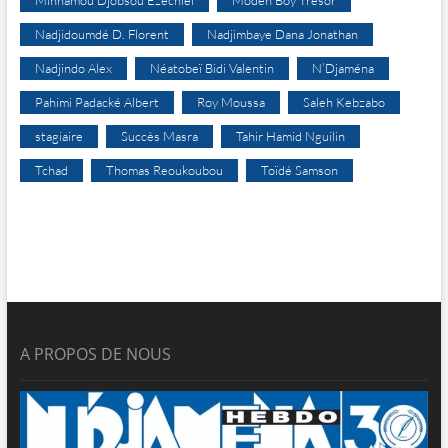
Minnamou Djobsou Ezechiel
Modeh Boy Trésor
Nadjidoumdé D. Florent
Nadjimbaye Dana Jonathan
Nadjindo Alex
Néatobeï Bidi Valentin
N’Djaména
Pahimi Padacké Albert
Roy Moussa
Saleh Kebzabo
stagiaire
Succès Masra
Tahir Hamid Nguilin
Tchad
Thomas Reoukoubou
Toïdé Samson
A PROPOS DE NOUS