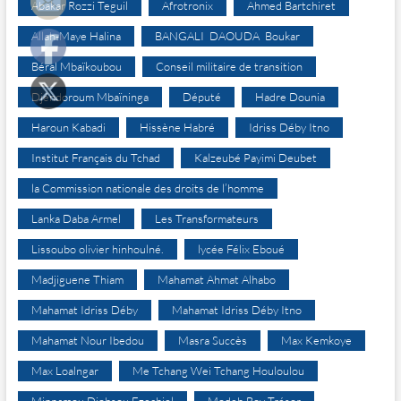
Abakar Rozzi Teguil
Afrotronix
Ahmed Bartchiret
Allah-Maye Halina
BANGALI DAOUDA Boukar
Béral Mbaïkoubou
Conseil militaire de transition
Djéndoroum Mbaïninga
Député
Hadre Dounia
Haroun Kabadi
Hissène Habré
Idriss Déby Itno
Institut Français du Tchad
Kalzeubé Payimi Deubet
la Commission nationale des droits de l’homme
Lanka Daba Armel
Les Transformateurs
Lissoubo olivier hinhoulné.
lycée Félix Eboué
Madjiguene Thiam
Mahamat Ahmat Alhabo
Mahamat Idriss Déby
Mahamat Idriss Déby Itno
Mahamat Nour Ibedou
Masra Succès
Max Kemkoye
Max Loalngar
Me Tchang Wei Tchang Houloulou