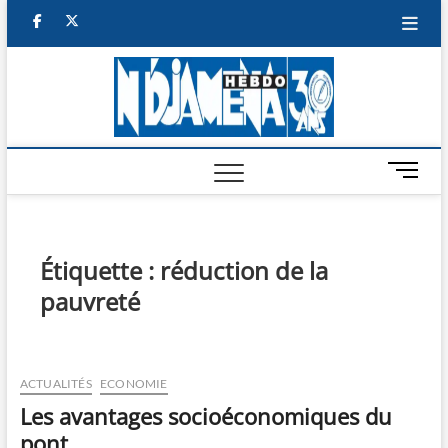
Skip
facebook
twitter
to
content
NDJAM
BI-HEBDO
HEBD
M
e
n
u
B
Étiquette :
réduction de la
u
pauvreté
t
t
o
n
ACTUALITÉS
ECONOMIE
Les avantages socioéconomiques du
pont