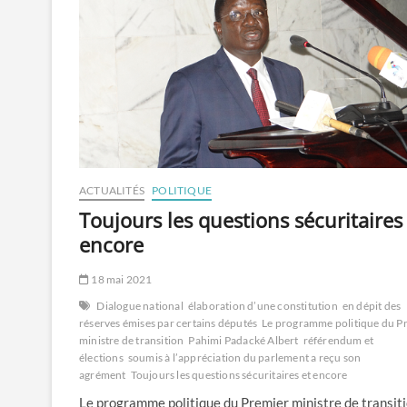
ACTUALITÉS
POLITIQUE
Toujours les questions sécuritaires
encore
18 mai 2021
Dialogue national
élaboration d’une constitution
en dépit des
réserves émises par certains députés
Le programme politique du P
ministre de transition
Pahimi Padacké Albert
référendum et
élections
soumis à l’appréciation du parlement a reçu son
agrément
Toujours les questions sécuritaires et encore
Le programme politique du Premier ministre de transiti