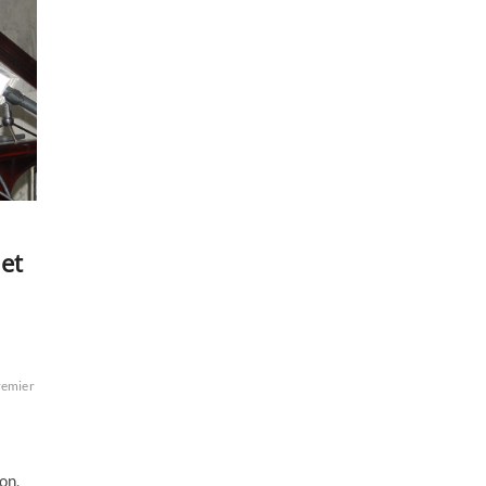
 et
remier
on,