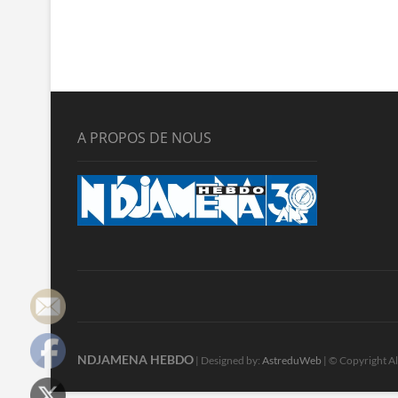
A PROPOS DE NOUS
NDJAMENA HEBDO
| Designed by:
AstreduWeb
| © Copyright Al