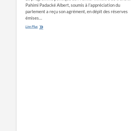
Pahimi Padacké Albert, soumis à l’appréciation du
parlement a reçu son agrément, en dépit des réserves
émises…
Toujours
Lire Plus
les
questions
sécuritaires
et
encore