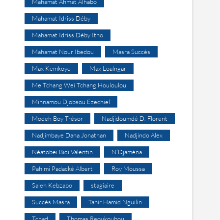
Mahamat Ahmat Alhabo
Mahamat Idriss Déby
Mahamat Idriss Déby Itno
Mahamat Nour Ibedou
Masra Succès
Max Kemkoye
Max Loalngar
Me Tchang Wei Tchang Houloulou
Minnamou Djobsou Ezechiel
Modeh Boy Trésor
Nadjidoumdé D. Florent
Nadjimbaye Dana Jonathan
Nadjindo Alex
Néatobeï Bidi Valentin
N’Djaména
Pahimi Padacké Albert
Roy Moussa
Saleh Kebzabo
stagiaire
Succès Masra
Tahir Hamid Nguilin
Tchad
Thomas Reoukoubou