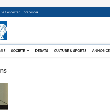
Se Connecter
S’abonner
NDJAMENA HEBDO
BI-HEBDO
MIE
SOCIÉTÉ
DEBATS
CULTURE & SPORTS
ANNONCE
ons