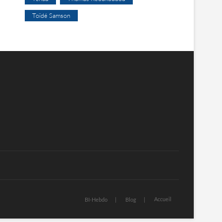
Toïdé Samson
Accueil
BI-Hebdo
Blog