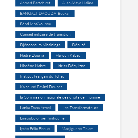
Ahmed Bartchiret
Allah-Maye Halina
BANGALI DAOUDA Boukar
Béral Mbaïkoubou
Conseil militaire de transition
Djéndoroum Mbaïninga
Député
Hadre Dounia
Haroun Kabadi
Hissène Habré
Idriss Déby Itno
Institut Français du Tchad
Kalzeubé Payimi Deubet
la Commission nationale des droits de l’homme
Lanka Daba Armel
Les Transformateurs
Lissoubo olivier hinhoulné.
lycée Félix Eboué
Madjiguene Thiam