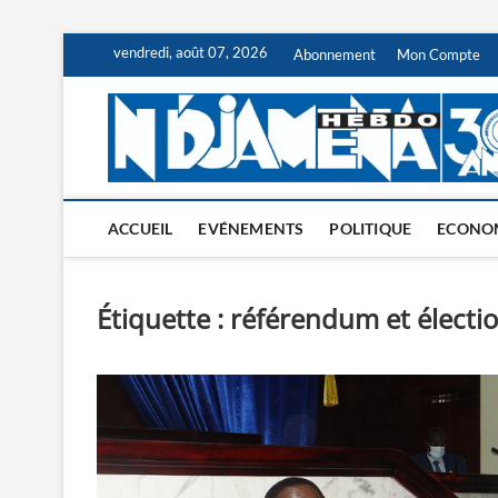
Skip
vendredi, août 07, 2026
Abonnement
Mon Compte
to
content
ACCUEIL
EVÉNEMENTS
POLITIQUE
ECONO
Étiquette :
référendum et électi