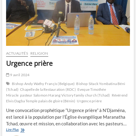
ACTUALITÉS
RELIGION
Urgence prière
9 avril 2024
Bishop Andy Wathy Françis (Belgique)
Bishop Sitack Yombatina Béni
(Tchad)
Chapelle de la Restauration (RDC)
Eveque Timothée
Miracle
pasteur Salomon Harang Victory family church (Tchad)
Révérend
Elvis Dagba Temple palais de gloire (Bénin)
Urgence prière
Une convocation prophétique “Urgence prière” à N’Djaména,
est lancé à la population par l’Église évangélique Maranatha
Tchad, œuvre et mission, en collaboration avec les pasteurs…
Urgence
Lire Plus
prière