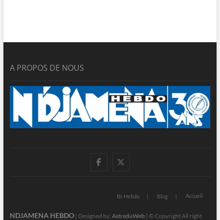
A PROPOS DE NOUS
facebook
twitter
Accueil
BI-Hebdo
Blog
NDJAMENA HEBDO
| Designed by:
AstreduWeb
| © Copyright All right