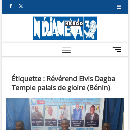
Skip
facebook
twitter
to
content
NDJAM
BI-HEBDO
HEBD
M
e
n
u
B
Étiquette :
Révérend Elvis Dagba
u
Temple palais de gloire (Bénin)
t
t
o
n