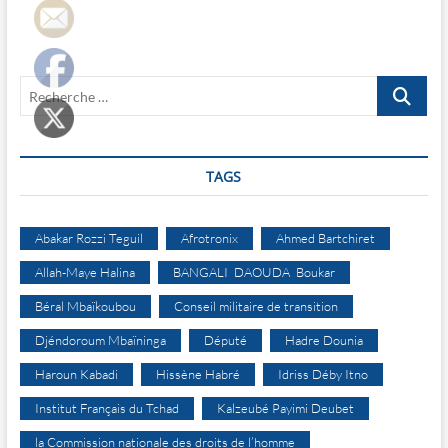
Recherche
…
TAGS
Abakar Rozzi Teguil
Afrotronix
Ahmed Bartchiret
Allah-Maye Halina
BANGALI DAOUDA Boukar
Béral Mbaïkoubou
Conseil militaire de transition
Djéndoroum Mbaïninga
Député
Hadre Dounia
Haroun Kabadi
Hissène Habré
Idriss Déby Itno
Institut Français du Tchad
Kalzeubé Payimi Deubet
la Commission nationale des droits de l’homme