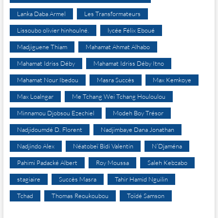
Lanka Daba Armel
Les Transformateurs
Lissoubo olivier hinhoulné.
lycée Félix Eboué
Madjiguene Thiam
Mahamat Ahmat Alhabo
Mahamat Idriss Déby
Mahamat Idriss Déby Itno
Mahamat Nour Ibedou
Masra Succès
Max Kemkoye
Max Loalngar
Me Tchang Wei Tchang Houloulou
Minnamou Djobsou Ezechiel
Modeh Boy Trésor
Nadjidoumdé D. Florent
Nadjimbaye Dana Jonathan
Nadjindo Alex
Néatobeï Bidi Valentin
N’Djaména
Pahimi Padacké Albert
Roy Moussa
Saleh Kebzabo
stagiaire
Succès Masra
Tahir Hamid Nguilin
Tchad
Thomas Reoukoubou
Toïdé Samson