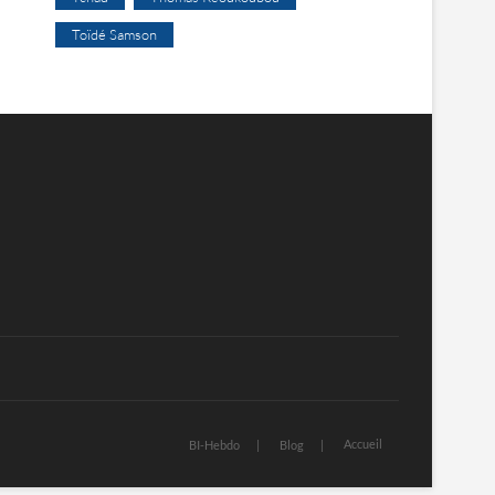
Toïdé Samson
Accueil
BI-Hebdo
Blog