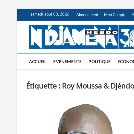
Skip
samedi, août 08, 2026
Abonnement
Mon Compte
to
content
ACCUEIL
EVÉNEMENTS
POLITIQUE
ECONO
Étiquette :
Roy Moussa & Djénd