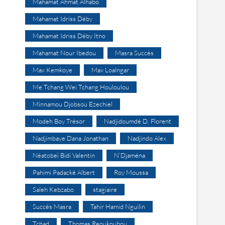
Mahamat Ahmat Alhabo
Mahamat Idriss Déby
Mahamat Idriss Déby Itno
Mahamat Nour Ibedou
Masra Succès
Max Kemkoye
Max Loalngar
Me Tchang Wei Tchang Houloulou
Minnamou Djobsou Ezechiel
Modeh Boy Trésor
Nadjidoumdé D. Florent
Nadjimbaye Dana Jonathan
Nadjindo Alex
Néatobeï Bidi Valentin
N’Djaména
Pahimi Padacké Albert
Roy Moussa
Saleh Kebzabo
stagiaire
Succès Masra
Tahir Hamid Nguilin
Tchad
Thomas Reoukoubou