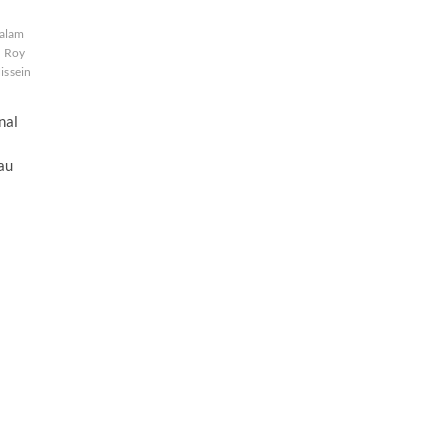
Balam
Roy
issein
nal
au