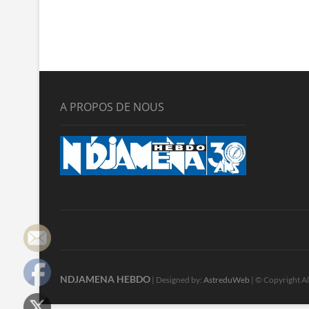
A PROPOS DE NOUS
NDJAMENA HEBDO
| Designed by:
AstreduWeb
| © Copyright Al