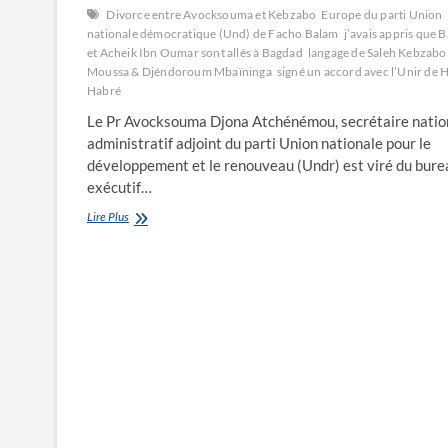
Divorce entre Avocksouma et Kebzabo
Europe du parti Union
nationale démocratique (Und) de Facho Balam
j’avais appris que 
et Acheik Ibn Oumar sont allés à Bagdad
langage de Saleh Kebzabo
Moussa & Djéndoroum Mbaïninga
signé un accord avec l’Unir de H
Habré
Le Pr Avocksouma Djona Atchénémou, secrétaire natio
administratif adjoint du parti Union nationale pour le
développement et le renouveau (Undr) est viré du bure
exécutif…
Divorce
Lire Plus
entre
Avocksouma
et
Kebzabo