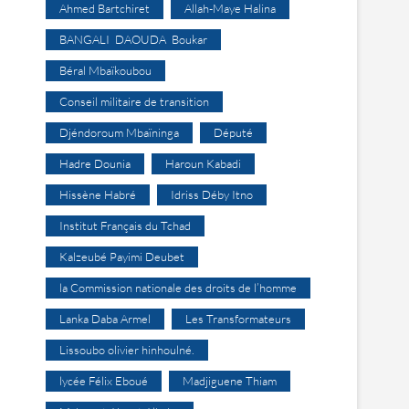
Ahmed Bartchiret
Allah-Maye Halina
BANGALI DAOUDA Boukar
Béral Mbaïkoubou
Conseil militaire de transition
Djéndoroum Mbaïninga
Député
Hadre Dounia
Haroun Kabadi
Hissène Habré
Idriss Déby Itno
Institut Français du Tchad
Kalzeubé Payimi Deubet
la Commission nationale des droits de l’homme
Lanka Daba Armel
Les Transformateurs
Lissoubo olivier hinhoulné.
lycée Félix Eboué
Madjiguene Thiam