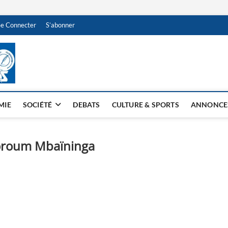
Se Connecter
S’abonner
NDJAMENA HEBDO
BI-HEBDO
MIE
SOCIÉTÉ
DEBATS
CULTURE & SPORTS
ANNONCE
oroum Mbaïninga