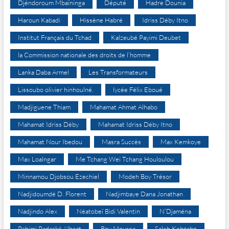
Djéndoroum Mbaïninga
Député
Hadre Dounia
Haroun Kabadi
Hissène Habré
Idriss Déby Itno
Institut Français du Tchad
Kalzeubé Payimi Deubet
la Commission nationale des droits de l’homme
Lanka Daba Armel
Les Transformateurs
Lissoubo olivier hinhoulné.
lycée Félix Eboué
Madjiguene Thiam
Mahamat Ahmat Alhabo
Mahamat Idriss Déby
Mahamat Idriss Déby Itno
Mahamat Nour Ibedou
Masra Succès
Max Kemkoye
Max Loalngar
Me Tchang Wei Tchang Houloulou
Minnamou Djobsou Ezechiel
Modeh Boy Trésor
Nadjidoumdé D. Florent
Nadjimbaye Dana Jonathan
Nadjindo Alex
Néatobeï Bidi Valentin
N’Djaména
Pahimi Padacké Albert
Roy Moussa
Saleh Kebzabo