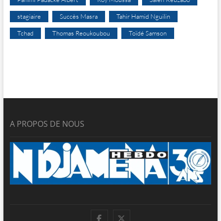
stagiaire
Succès Masra
Tahir Hamid Nguilin
Tchad
Thomas Reoukoubou
Toïdé Samson
A PROPOS DE NOUS
facebook
twitter