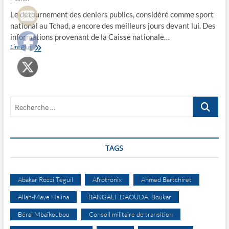
Le détournement des deniers publics, considéré comme sport
national au Tchad, a encore des meilleurs jours devant lui. Des
informations provenant de la Caisse nationale…
Forfaiture
Lire Plus
à
la
Cnps
Recherche
…
TAGS
Abakar Rozzi Teguil
Afrotronix
Ahmed Bartchiret
Allah-Maye Halina
BANGALI DAOUDA Boukar
Béral Mbaïkoubou
Conseil militaire de transition