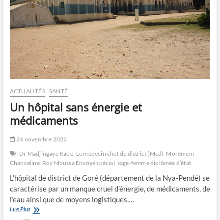
ACTUALITÉS
SANTÉ
Un hôpital sans énergie et
médicaments
24 novembre 2022
Dr Madjingaye Kabo
Le médecin chef de district (Mcd)
Morémem
Chanceline
Roy Moussa Envoyé spécial
sage-femme diplômée d’état
L’hôpital de district de Goré (département de la Nya-Pendé) se
caractérise par un manque cruel d’énergie, de médicaments, de
l’eau ainsi que de moyens logistiques.…
Un
Lire Plus
hôpital