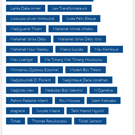
Lanka Daba Armel
Les Transformateurs
Lissoubo olivier hinhoulné.
lycée Félix Eboué
Madjiguene Thiam
Mahamat Ahmat Alhabo
Mahamat Idriss Déby
Mahamat Idriss Déby Itno
Mahamat Nour Ibedou
Masra Succès
Max Kemkoye
Max Loalngar
Me Tchang Wei Tchang Houloulou
Minnamou Djobsou Ezechiel
Modeh Boy Trésor
Nadjidoumdé D. Florent
Nadjimbaye Dana Jonathan
Nadjindo Alex
Néatobeï Bidi Valentin
N’Djaména
Pahimi Padacké Albert
Roy Moussa
Saleh Kebzabo
stagiaire
Succès Masra
Tahir Hamid Nguilin
Tchad
Thomas Reoukoubou
Toïdé Samson