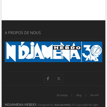
A PROPOS DE NOUS
facebook
twitter
Accueil
BI-Hebdo
Blog
NDJAMENA HEBDO
| Designed by:
AstreduWeb
| © Copyright All right