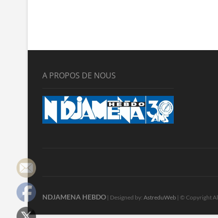
A PROPOS DE NOUS
NDJAMENA HEBDO
| Designed by:
AstreduWeb
| © Copyright Al