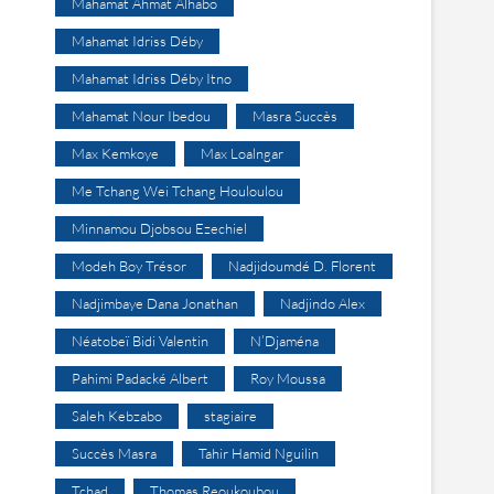
Mahamat Ahmat Alhabo
Mahamat Idriss Déby
Mahamat Idriss Déby Itno
Mahamat Nour Ibedou
Masra Succès
Max Kemkoye
Max Loalngar
Me Tchang Wei Tchang Houloulou
Minnamou Djobsou Ezechiel
Modeh Boy Trésor
Nadjidoumdé D. Florent
Nadjimbaye Dana Jonathan
Nadjindo Alex
Néatobeï Bidi Valentin
N’Djaména
Pahimi Padacké Albert
Roy Moussa
Saleh Kebzabo
stagiaire
Succès Masra
Tahir Hamid Nguilin
Tchad
Thomas Reoukoubou