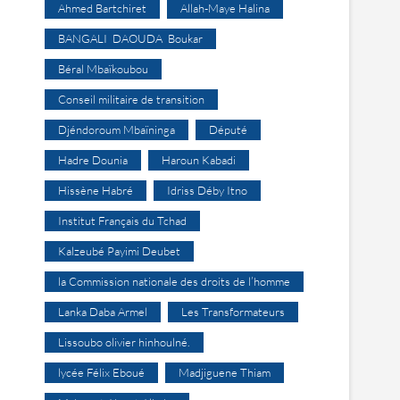
Ahmed Bartchiret
Allah-Maye Halina
BANGALI DAOUDA Boukar
Béral Mbaïkoubou
Conseil militaire de transition
Djéndoroum Mbaïninga
Député
Hadre Dounia
Haroun Kabadi
Hissène Habré
Idriss Déby Itno
Institut Français du Tchad
Kalzeubé Payimi Deubet
la Commission nationale des droits de l’homme
Lanka Daba Armel
Les Transformateurs
Lissoubo olivier hinhoulné.
lycée Félix Eboué
Madjiguene Thiam