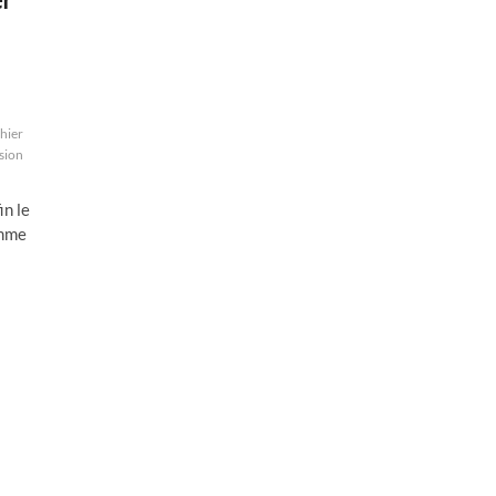
chier
ision
in le
amme