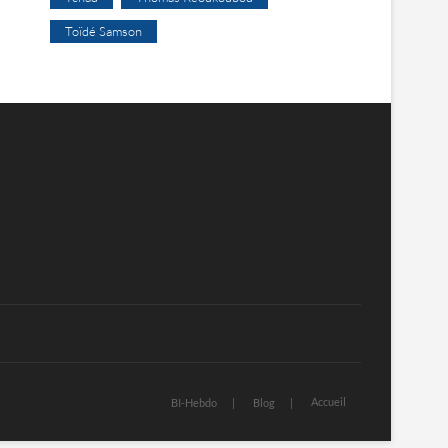
Toïdé Samson
Accueil
BI-Hebdo
Blog