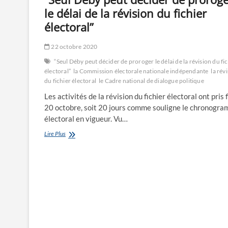
le délai de la révision du fichier
électoral”
22 octobre 2020
“Seul Déby peut décider de proroger le délai de la révision du fi
électoral”
la Commission électorale nationale indépendante
la rév
du fichier électoral
le Cadre national de dialogue politique
Les activités de la révision du fichier électoral ont pris f
20 octobre, soit 20 jours comme souligne le chronogr
électoral en vigueur. Vu…
“Seul
Lire Plus
Déby
peut
décider
de
proroger
le
délai
de
la
révision