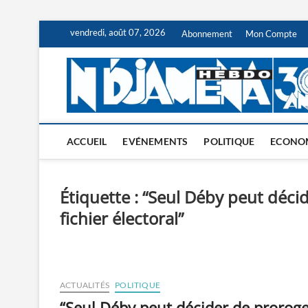
Skip
vendredi, août 07, 2026
Abonnement
Mon Compte
to
content
ACCUEIL
EVÉNEMENTS
POLITIQUE
ECONO
Étiquette :
“Seul Déby peut décide
fichier électoral”
ACTUALITÉS
POLITIQUE
“Seul Déby peut décider de prorog