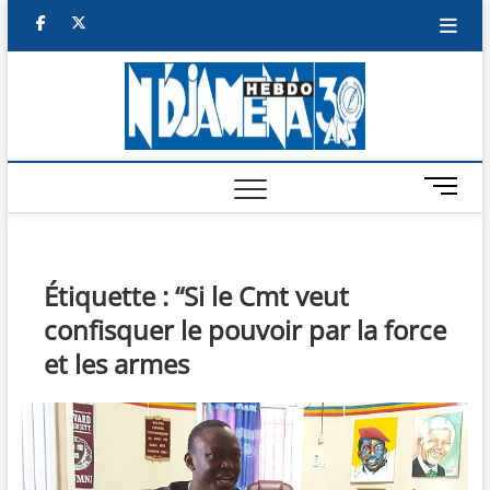
Skip
facebook
twitter
to
content
NDJAM
BI-HEBDO
HEBD
M
e
n
u
B
Étiquette :
“Si le Cmt veut
u
confisquer le pouvoir par la force
t
t
et les armes
o
n