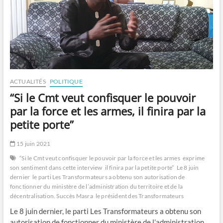
ACTUALITÉS
POLITIQUE
“Si le Cmt veut confisquer le pouvoir
par la force et les armes, il finira par la
petite porte”
15 juin 2021
“Si le Cmt veut confisquer le pouvoir par la force et les armes
exprime
son sentiment dans cette interview
il finira par la petite porte”
Le 8 juin
dernier
le parti Les Transformateurs a obtenu son autorisation de
fonctionner du ministère de l’administration du territoire et de la
décentralisation. Succès Masra
le président des Transformateurs
Le 8 juin dernier, le parti Les Transformateurs a obtenu son
autorisation de fonctionner du ministère de l’administration