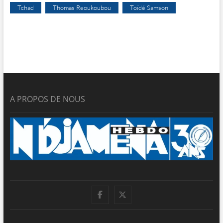
Tchad
Thomas Reoukoubou
Toïdé Samson
A PROPOS DE NOUS
facebook
twitter