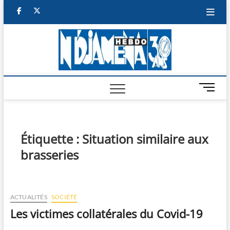
Skip
facebook
twitter
to
content
NDJAM
BI-HEBDO
HEBD
M
e
n
u
B
Étiquette :
Situation similaire aux
u
brasseries
t
t
o
n
ACTUALITÉS
SOCIÉTÉ
Les victimes collatérales du Covid-19