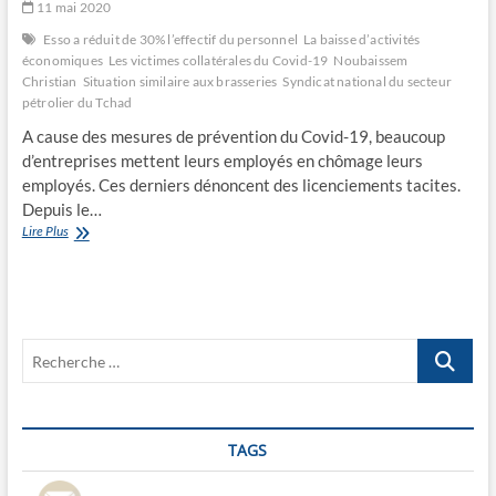
11 mai 2020
Esso a réduit de 30% l’effectif du personnel
La baisse d’activités
économiques
Les victimes collatérales du Covid-19
Noubaissem
Christian
Situation similaire aux brasseries
Syndicat national du secteur
pétrolier du Tchad
A cause des mesures de prévention du Covid-19, beaucoup
d’entreprises mettent leurs employés en chômage leurs
employés. Ces derniers dénoncent des licenciements tacites.
Depuis le…
Les
Lire Plus
victimes
collatérales
du
Covid-
19
Recherche
…
TAGS