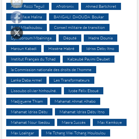
Abakar Rozzi Teguil
Afrotronix
Ahmed Bartchiret
Allah-Maye Halina
BANGALI DAOUDA Boukar
Béral Mbaïkoubou
Conseil militaire de transition
Djéndoroum Mbaïninga
Député
Hadre Dounia
Haroun Kabadi
Hissène Habré
Idriss Déby Itno
Institut Français du Tchad
Kalzeubé Payimi Deubet
la Commission nationale des droits de l’homme
Lanka Daba Armel
Les Transformateurs
Lissoubo olivier hinhoulné.
lycée Félix Eboué
Madjiguene Thiam
Mahamat Ahmat Alhabo
Mahamat Idriss Déby
Mahamat Idriss Déby Itno
Mahamat Nour Ibedou
Masra Succès
Max Kemkoye
Max Loalngar
Me Tchang Wei Tchang Houloulou