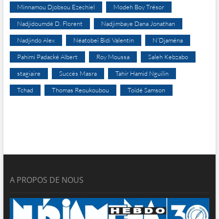
Minnamou Djobsou Ezechiel
Modeh Boy Trésor
Nadjidoumdé D. Florent
Nadjimbaye Dana Jonathan
Nadjindo Alex
Néatobeï Bidi Valentin
N’Djaména
Pahimi Padacké Albert
Roy Moussa
Saleh Kebzabo
stagiaire
Succès Masra
Tahir Hamid Nguilin
Tchad
Thomas Reoukoubou
Toïdé Samson
A PROPOS DE NOUS