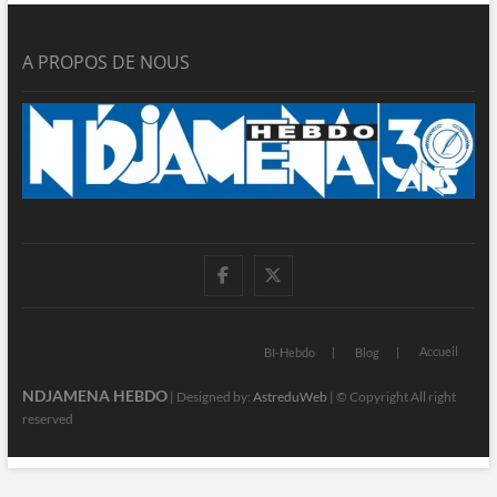
A PROPOS DE NOUS
facebook
twitter
Accueil
BI-Hebdo
Blog
NDJAMENA HEBDO
| Designed by:
AstreduWeb
| © Copyright All right
reserved