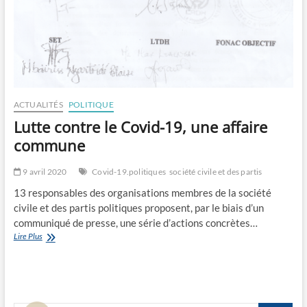
ACTUALITÉS
POLITIQUE
Lutte contre le Covid-19, une affaire
commune
9 avril 2020
Covid-19.politiques
société civile et des partis
13 responsables des organisations membres de la société
civile et des partis politiques proposent, par le biais d’un
communiqué de presse, une série d’actions concrètes…
Lutte
Lire Plus
contre
le
Covid-
19,
une