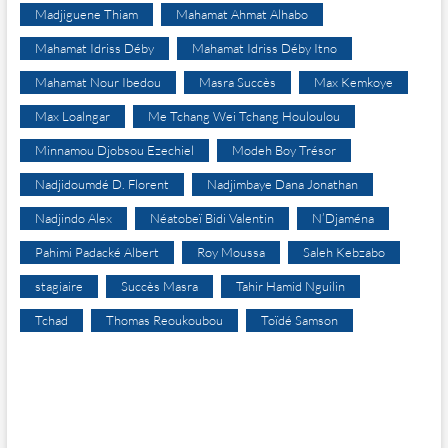
Madjiguene Thiam
Mahamat Ahmat Alhabo
Mahamat Idriss Déby
Mahamat Idriss Déby Itno
Mahamat Nour Ibedou
Masra Succès
Max Kemkoye
Max Loalngar
Me Tchang Wei Tchang Houloulou
Minnamou Djobsou Ezechiel
Modeh Boy Trésor
Nadjidoumdé D. Florent
Nadjimbaye Dana Jonathan
Nadjindo Alex
Néatobeï Bidi Valentin
N’Djaména
Pahimi Padacké Albert
Roy Moussa
Saleh Kebzabo
stagiaire
Succès Masra
Tahir Hamid Nguilin
Tchad
Thomas Reoukoubou
Toïdé Samson