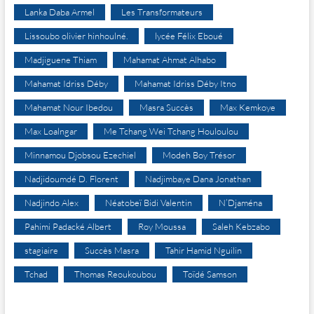
Lanka Daba Armel
Les Transformateurs
Lissoubo olivier hinhoulné.
lycée Félix Eboué
Madjiguene Thiam
Mahamat Ahmat Alhabo
Mahamat Idriss Déby
Mahamat Idriss Déby Itno
Mahamat Nour Ibedou
Masra Succès
Max Kemkoye
Max Loalngar
Me Tchang Wei Tchang Houloulou
Minnamou Djobsou Ezechiel
Modeh Boy Trésor
Nadjidoumdé D. Florent
Nadjimbaye Dana Jonathan
Nadjindo Alex
Néatobeï Bidi Valentin
N’Djaména
Pahimi Padacké Albert
Roy Moussa
Saleh Kebzabo
stagiaire
Succès Masra
Tahir Hamid Nguilin
Tchad
Thomas Reoukoubou
Toïdé Samson