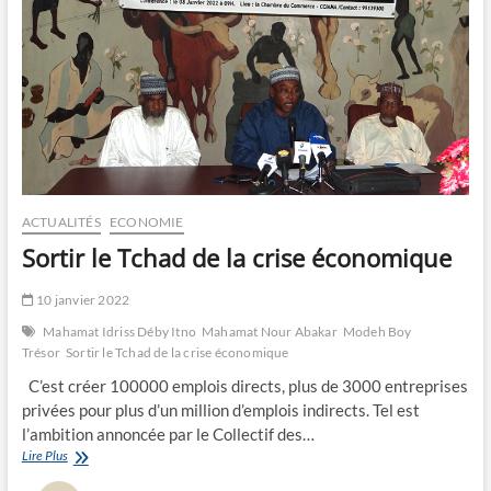
ACTUALITÉS
ECONOMIE
Sortir le Tchad de la crise économique
10 janvier 2022
Mahamat Idriss Déby Itno
Mahamat Nour Abakar
Modeh Boy
Trésor
Sortir le Tchad de la crise économique
C’est créer 100000 emplois directs, plus de 3000 entreprises
privées pour plus d’un million d’emplois indirects. Tel est
l’ambition annoncée par le Collectif des…
Sortir
Lire Plus
le