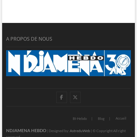
A PROPOS DE NOUS
facebook
twitter
Accueil
BI-Hebdo
Blog
NDJAMENA HEBDO
| Designed by:
AstreduWeb
| © Copyright All right
reserved