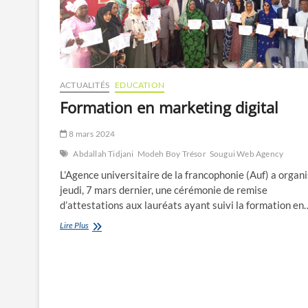
ACTUALITÉS
EDUCATION
Formation en marketing digital
8 mars 2024
Abdallah Tidjani
Modeh Boy Trésor
Sougui Web Agency
L’Agence universitaire de la francophonie (Auf) a organi
jeudi, 7 mars dernier, une cérémonie de remise
d’attestations aux lauréats ayant suivi la formation en
Formation
Lire Plus
en
marketing
digital