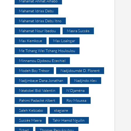
Mahamat Ahmat Alhabo
Mahamat Idriss Déby
Mahamat Idriss Déby Itno
Mahamat Nour Ibedou
Masra Succès
Max Kemkoye
Max Loalngar
Me Tchang Wei Tchang Houloulou
Minnamou Djobsou Ezechiel
Modeh Boy Trésor
Nadjidoumdé D. Florent
Nadjimbaye Dana Jonathan
Nadjindo Alex
Néatobeï Bidi Valentin
N’Djaména
Pahimi Padacké Albert
Roy Moussa
Saleh Kebzabo
stagiaire
Succès Masra
Tahir Hamid Nguilin
Tchad
Thomas Reoukoubou