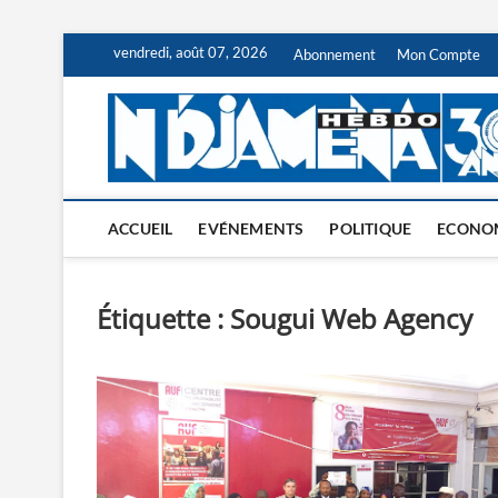
Skip
vendredi, août 07, 2026
Abonnement
Mon Compte
to
content
ACCUEIL
EVÉNEMENTS
POLITIQUE
ECONO
Étiquette :
Sougui Web Agency