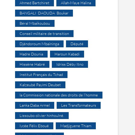
Ahmed Bartchiret
Allah-Maye Halina
BANGALI DAOUDA Boukar
Béral Mbaïkoubou
Conseil militaire de transition
Djéndoroum Mbaïninga
Député
Hadre Dounia
Haroun Kabadi
Hissène Habré
Idriss Déby Itno
Institut Français du Tchad
Kalzeubé Payimi Deubet
la Commission nationale des droits de l’homme
Lanka Daba Armel
Les Transformateurs
Lissoubo olivier hinhoulné.
lycée Félix Eboué
Madjiguene Thiam