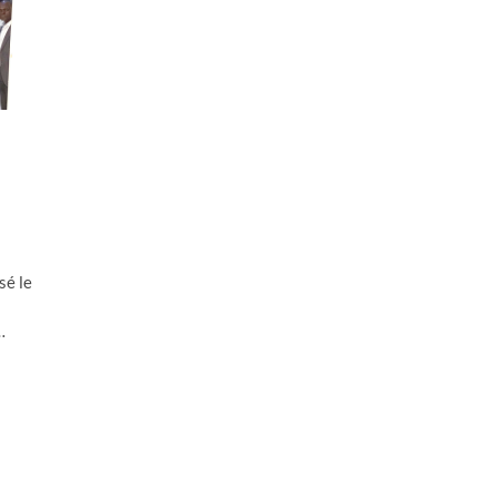
sé le
…