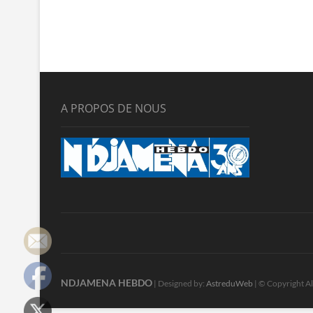
A PROPOS DE NOUS
NDJAMENA HEBDO
| Designed by:
AstreduWeb
| © Copyright Al