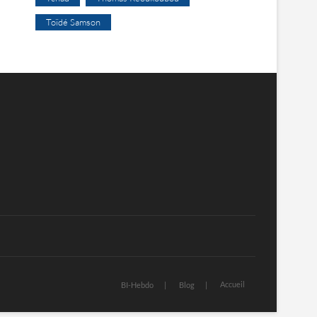
Toïdé Samson
Accueil
BI-Hebdo
Blog