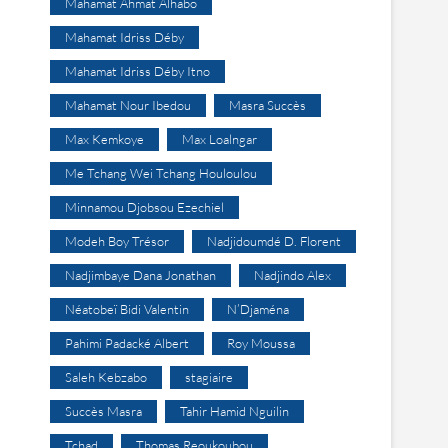
Mahamat Ahmat Alhabo
Mahamat Idriss Déby
Mahamat Idriss Déby Itno
Mahamat Nour Ibedou
Masra Succès
Max Kemkoye
Max Loalngar
Me Tchang Wei Tchang Houloulou
Minnamou Djobsou Ezechiel
Modeh Boy Trésor
Nadjidoumdé D. Florent
Nadjimbaye Dana Jonathan
Nadjindo Alex
Néatobeï Bidi Valentin
N’Djaména
Pahimi Padacké Albert
Roy Moussa
Saleh Kebzabo
stagiaire
Succès Masra
Tahir Hamid Nguilin
Tchad
Thomas Reoukoubou