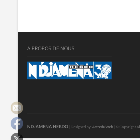
A PROPOS DE NOUS
NDJAMENA HEBDO
| Designed by:
AstreduWeb
| © Copyright Al