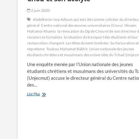
2 juin 2020
Abdelkerim Issa Adoum qui est cité comme colistier du directeu
général
Centre national des œuvres universitaires (Cnou)
Hissein
Mahamai Khamis
la révocation du Dg de Cnou et de son directeur 
ressources humaines
la situation de transport des étudiants et leur
restauration changent
Les têtes doivent tombées
Surfacturation et
népotisme
Toubou Mahamat Bakhit
Union nationale des jeunes
étudiants chrétiens et musulmans des universités du Tchad (Unjec
Une enquête menée par l’Union nationale des jeunes
étudiants chrétiens et musulmans des universités du T
(Unjecmut) accuse le directeur général du Centre natio
des…
L’enquête
Lire Plus
qui
éclabousse
le
Dg
du
Cnou
et
son