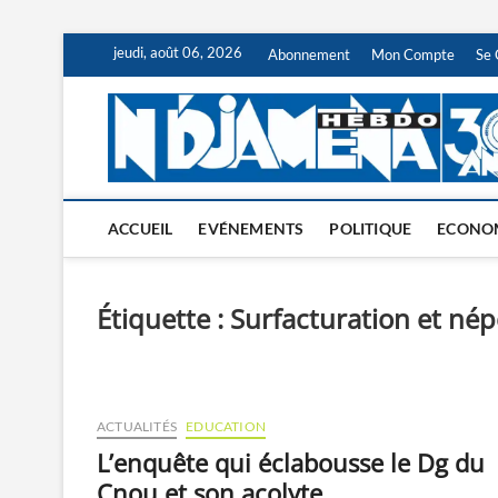
Skip
jeudi, août 06, 2026
Abonnement
Mon Compte
Se 
to
content
ACCUEIL
EVÉNEMENTS
POLITIQUE
ECONO
Étiquette :
Surfacturation et né
ACTUALITÉS
EDUCATION
L’enquête qui éclabousse le Dg du
Cnou et son acolyte