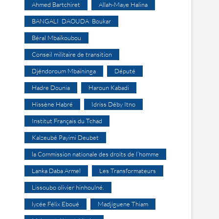
Ahmed Bartchiret
Allah-Maye Halina
BANGALI DAOUDA Boukar
Béral Mbaïkoubou
Conseil militaire de transition
Djéndoroum Mbaïninga
Député
Hadre Dounia
Haroun Kabadi
Hissène Habré
Idriss Déby Itno
Institut Français du Tchad
Kalzeubé Payimi Deubet
la Commission nationale des droits de l’homme
Lanka Daba Armel
Les Transformateurs
Lissoubo olivier hinhoulné.
lycée Félix Eboué
Madjiguene Thiam