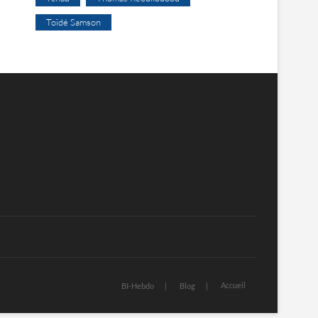
Toïdé Samson
Accueil
BI-Hebdo
Blog